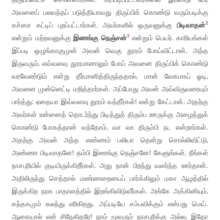
அவனைப் பலவந்தப் படுத்தியாவது திருப்பிக் கொண்டு வரும்படிக்கு
2
கச்சை கட்டிப் புறப்பட்டார்கள். அவர்களில் ஒருவனுக்கு
பிடிவாதன்
3
என்றும் மற்றவனுக்கு
இணங்கு நெஞ்சன்
என்றும் பெயர். காரியங்கள்
இப்படி ஒழுங்காகுமுன் அவன் வெகு தூரம் போய்விட்டான். அந்த
இருவரும், எவ்வளவு தூரமானாலும் போய் அவனை திருப்பிக் கொண்டு
வரவேண்டும் என்று தீர்மானித்திருந்ததால், மான் வேகமாய் ஓடி,
அவனை முன்னெட்டி மறித்தார்கள். அப்போது அவன் அவ்விருவரையும்
பார்த்து: ஏதையா இவ்வளவு தூரம் வந்தீர்கள்! என்று கேட்டான். அதற்கு
அவர்கள் உன்னைத் தொடர்ந்து பிடித்துத் திரும்ப ஊருக்கு அழைத்துக்
கொண்டு போகத்தான் வந்தோம், வா வா திரும்பி நட என்றார்கள்.
அதற்கு அவன் அந்த எண்ணம் பலியா தென்று சொல்லிவிட்டு,
அண்ணா பிடிவாதனே! தம்பி இணங்கு நெஞ்சனே! கேளுங்கள். நீங்கள்
நாசபுரியில் குடியிருக்கிறீர்கள். அது நான் பிறந்து வளர்ந்த ஊர்தான்.
அதிலிருந்து செத்தால் மண்ணறையைப் பார்க்கிலும் மகா ஆழத்தில்
இருக்கிற நரக பாதாளத்தில் இறங்கிவிடுவீர்கள். அங்கே அக்கினியும்,
கந்தகமும் கலந்து எரிகிறது. அப்படியே சம்பவிக்கும் என்பது மெய்.
ஆகையால் என் சிநேகிதரே! நாம் மூவரும் நாசபுரிக்கு அல்ல, இதோ