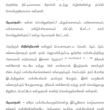
தெரிகிற திட்டிவாசலை நோக்கி நடந்து அழிவினின்று தப்பிக்
கொள்ளுவோமாக என்றான்.
பிடிவாதன்:-
என்ன சொல்லுகிறாய்? பந்துக்களையும், பவிசுகளையும்,
மக்களையும், மகிழ்ச்சிகளையும் விட்டுப் போட்டா வரச்
சொல்லுகின்றாய்? என்று பிடிவாதன் கேட்டான்.
அதற்குக்
கிறிஸ்தியான்
என்னும் பெயரையுடைய அவன், ஆம், ஆம்,
எல்லாவற்றையும் தான். நான் அனுபவிக்கும்படி ஓடுகிற பாக்கியத்திற்கு
(2 கொரிந்தியர் 4 : 18)
அவைகள் கடுகளவும் இணை ஆகுமா?
நீங்கள்
என்னோடு கூடவே வந்து, பின் வாங்காமல் இருந்தால், எனக்குக்
கிடைக்கும் பாக்கியங்களெல்லாம் உங்களுக்கும் அகப்படும். நாம் போகிற
இடத்திலுள்ள பாக்கியங்கள் நமக்கும் போதும், இனி வருவோர்
எல்லாருக்கும் போதுமானது. நீங்கள் என்னோடு வந்து நான் சொல்லுவது
நிஜமோ, பொய்யோ என்றுதான் கண்டு கொள்ளுங்களேன் என்றான்.
பிடிவாதன்: –
ஏதோ பாக்கியங்களுக்கென்று இப்பூலோக வாழ்வுகளை
எல்லாம் தள்ளிவிடுகிறாயே, அவ்வளவு உயர்ந்த பாக்கியங்கள் தான்