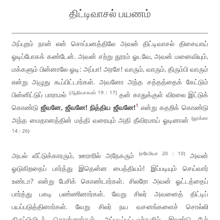
திட்டிவாசல் பயணம்
அப்புறம் நான் என் சொப்பனத்திலே அவன் திட்டிவாசல் திசையாய்
ஓடிப்போகக் கண்டேன். அவன் சற்று தூரம் ஓடவே, அவன் மனைவியும்,
மக்களும் பின்னாலே ஓடி: அப்பா! அரசே! வாரும், வாரும், திரும்பி வாரும்
என்று அழுது கூப்பிட்டார்கள். அவனோ அந்த சத்தத்தைக் கேட்டும்
(ஆதியாகமம் 19 : 17)
பின்னிட்டுப் பாராமல்
தன் காதுக்குள் விரலை இட்டுக்
1
கொண்டு
ஜீவனே, ஜீவனே! நித்திய ஜீவனே!
என்று கதறிக் கொண்டு
(லூக்கா
அந்த மைதானத்தின் மத்தி வரையும் அதி தீவிரமாய் ஓடினான்
14 : 26)
(எரேமியா 20 : 10)
அயல் வீட்டுக்காரரும், ஊராரில் அநேகரும்
அவன்
ஓடுகிறதைப் பார்த்து இதென்ன பைத்தியம்! இப்படியும் செய்வார்
உண்டா? என்று பேசிக் கொண்டார்கள். சிலரோ அவன் ஓட்டத்தைப்
பார்த்து பகடி பண்ணினார்கள். வேறு சிலர் அவனைத் திட்டிப்
பயப்படுத்தினார்கள். வேறு சிலர் நய வசனங்களைச் சொல்லி
திருப்பிவிடச் சொன்னார்கள். அப்படிப்பட்டவர்களில் இரண்டு பேர்