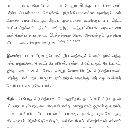
பயப்படாமல் என்னோடு வா, நான் போகும் இடத்து பாக்கியங்களைப்
பற்றிச் சொன்னவை கொஞ்சம், இருக்கிறவைகளோ அனந்தம், என்
பேச்சை நம்பாவிட்டாலும் இந்தப் புத்தகத்தை வாசித்துப் பார். இதில்
காட்டியதெல்லாம் நிஜம் என்பதற்கு அத்தாட்சியாக அவைகளை
உண்டுபண்ணினவருடைய இரத்தத்தால் அவை அனைத்தும் முத்திரை
(எபிரேயர் 9: 17-21)
யிடப்பட்டிருக்கின்றன என்றான்.
இணங்கு:-
மாமா பிடிவாதரே! என் தீர்மானத்தைக் கேளும். நான் அந்த
நல்ல மனுஷனோடு கூடப் போகிறேன். என்ன நேரிட் டாலும் நேரிடட்டும்,
இதே என் கடைசி பேச்சு என்று சொல்லிவிட்டு, கிறிஸ்தியானைப்
பார்த்து: என் நேச தோழரே, நாம் நாடும் ஊருக்கு நேர் வழி உமக்குத்
தெரியுமா? என்று கேட்டான்.
கிறி:-
அப்போது கிறிஸ்தியான் சொல்லுகிறார்: தம்பி, வழி அறிய நான்
பட்டபாடு கடும்பாடு, சுவிசேஷகன் என்ற மகானுபாவர் ஒருவர் ஒரு நாள்,
நான் வழியறியப்படும் பாட்டைப் பார்த்து, நமக்கு முன்னே ஒரு
திட்டிவாசல் இருக்கிறதென்றும், அங்கே போய் விசாரித்தால் எல்லாம்