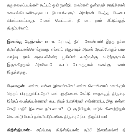
தறுதலைப்பயல்கள் கூட்டம் ஒன்றுண்டு. அவர்கள் ஒன்றைச் சாதித்தால்
கலைக்கியானிகளுடைய நியாயங்களும் அவர்கள் பிடித்த பிடியை
விலக்கமாட்டாது. அவன் கெட்டான், நீ வா, நாம் வீட்டுக்குத்
திரும்புவோம்.
இணங்கு நெஞ்சன்:-
மாமா, அப்படித் திட்ட வேண்டாம்! இந்த நல்ல
கிறிஸ்தியான்சொல்லுவது எல்லாம் நிஜமாயும் அவன் தேடிப்போகும் பரம
வாழ்வு நாம் அனுபவிக்கிற பூமியின் வாழ்வுக்கு உயர்ந்ததாயும்
இருக்கிறதால் அவனோடே கூடப் போகத்தான் எனக்கு மனம்
இருக்கிறது.
பிடிவாதன்:-
என்ன, என்ன இணங்கனே! என்ன சொன்னாய் உனக்கும்
பித்தம் பிடித்துவிட்டதோ? என் புத்தியைக் கேட்டு ஊருக்குத் திரும்பு.
இந்தப் பைத்தியக்காரன் கூட நீயும் போகிறேன் என்கிறாயே, இது என்ன
கெடு மதி? இவனை நம்பலாமா? படு குழியிலும், பாழ்ங் கிணற்றிலும்
கொண்டு போய் தள்ளிவிடுவானே, திரும்பு அப்பா திரும்பி வா!
கிறிஸ்தியான்:-
அப்போது கிறிஸ்தியான்: தம்பி இணங்கனே! நீ