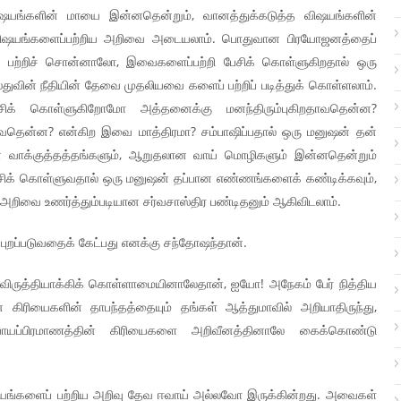
 விஷயங்களின் மாயை இன்னதென்றும், வானத்துக்கடுத்த விஷயங்களின்
 விஷயங்களைப்பற்றிய அறிவை அடையலாம். பொதுவான பிரயோஜனத்தைப்
 பற்றிச் சொன்னாலோ, இவைகளைப்பற்றி பேசிக் கொள்ளுகிறதால் ஒரு
்துவின் நீதியின் தேவை முதலியவை களைப் பற்றிப் படித்துக் கொள்ளலாம்.
ிக் கொள்ளுகிறோமோ அத்தனைக்கு மனந்திரும்புகிறதாவதென்ன?
வதென்ன? என்கிற இவை மாத்திரமா? சம்பாஷிப்பதால் ஒரு மனுஷன் தன்
ான வாக்குத்தத்தங்களும், ஆறுதலான வாய் மொழிகளும் இன்னதென்றும்
 பேசிக் கொள்ளுவதால் ஒரு மனுஷன் தப்பான எண்ணங்களைக் கண்டிக்கவும்,
 அறிவை உணர்த்தும்படியான சர்வசாஸ்திர பண்டிதனும் ஆகிவிடலாம்.
புறப்படுவதைக் கேட்பது எனக்கு சந்தோஷந்தான்.
ிருத்தியாக்கிக் கொள்ளாமையினாலேதான், ஐயோ! அநேகம் பேர் நித்திய
 கிரியைகளின் தாபந்தத்தையும் தங்கள் ஆத்துமாவில் அறியாதிருந்து,
யாயப்பிரமாணத்தின் கிரியைகளை அறிவீனத்தினாலே கைக்கொண்டு
ியங்களைப் பற்றிய அறிவு தேவ ஈவாய் அல்லவோ இருக்கின்றது. அவைகள்