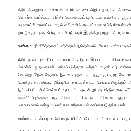
கிறி:
அவனுடைய உள்ளான காரியங்களை அறியாதவர்கள் அவனைப்பற
சொன்ன வார்த்தை, சித்திர வேலையைப் பற்றி நான் கவனித்த ஒரு கார
அழகாய்க் காணப்பட்டாலும் சமீபத்தில் அவலட்சணமாய்த் தோன்றுகி
நாட்டுக்குள் நல்ல பேர்தான், வீட்டுக்குள் இருக்கிற நாற்றம் கொஞ்சம்
உண்மை:
நீர் சிரித்ததைப் பார்த்தால் இதெல்லாம் பரியாச வார்த்தை
கிறி:
நான் புன்சிரிப்பு கொண்டபோதினும் இப்படிப்பட்ட விஷயங்
சொல்லி ஒருவனைக் குற்றப்படுத்தாதபடிக்கும் ஆண்டவர் என்னை
சொல்லுகிறேன் கேளும். இவன் எந்தக் கூட்டத்துக்கும் ஏற்ற கோமாளியா
பேசுகிறதெப்படியோ, அப்படியே சாராயக்கடை மேடையிலிருந்தும் 
இப்படிப்பட்ட பேச்செல்லாம் எழும்பும். அவன் இருதயத்திலாவது
கண்டு பிடிக்கக்கூடாது. அவன் பக்தி எல்லாம் அண்ணாக்குமுதல் 
மதாபிமானம் என்று அவன் தன் சிந்தையில் எண்ணி இருக்கிறான்.
உண்மை:
நீர் இப்படியா சொல்லுகிறீர்? அப்போ நான் அவனால் ஏமாந்