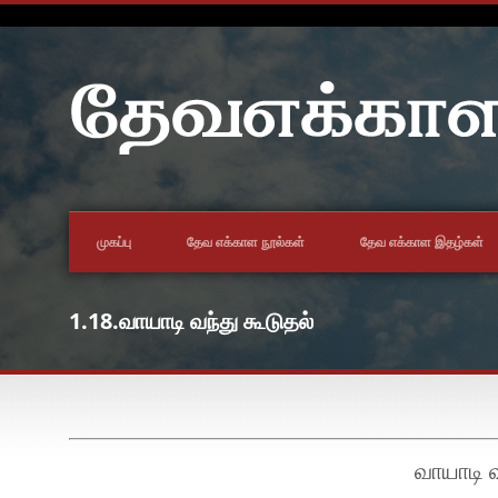
முகப்பு
தேவ எக்காள நூல்கள்
தேவ எக்காள இதழ்கள்
1.18.வாயாடி வந்து கூடுதல்
வாயாடி வ