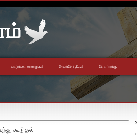
வாழ்க்கை வரலாறுகள்
தேவச்செய்திகள்
தொடர்புக்கு
ந்து கூடுதல்