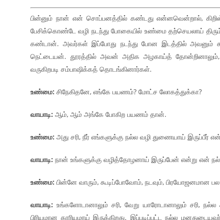
பின்னும் நான் என் சொப்பனத்தில் கண்டது என்னவென்றால், கிறிஸ
பேசிக்கொண்டே வழி நடந்து போகையில் உண்மை தற்செயலாய் திரும
கண்டான். அவர்கள் இப்போது நடந்து போன இடத்தில் அவனும்
நெட்டையன். தூரத்தில் அவன் அதிக அழகாய்த் தோன்றினாலும், 
வருகிறபடி சம்பாஷிக்கத் தொடங்கினார்கள்.
உண்மை:
சிநேகிதனே, எங்கே பயணம்? மோட்ச லோகத்துக்கா?
வாயாடி:
ஆம், ஆம் அங்கே போகிற பயணம் தான்.
உண்மை:
அது சரி, நீர் எங்களுக்கு நல்ல வழி துணையாய் இருப்பீர் என்
வாயாடி:
நான் உங்களுக்கு வழித்தோழனாய் இருப்பேன் என்று என் ந
உண்மை:
பின்னே வாரும், கூடிப்போவோம், நடவும், பிரயோஜனமான பல
வாயாடி:
உங்களோடானாலும் சரி, வேறு யாரோடானாலும் சரி, நல்ல 
பிரியமான காரியமாய் இருக்கிறது. இப்படிப்பட்ட நல்ல மனதுடையவ