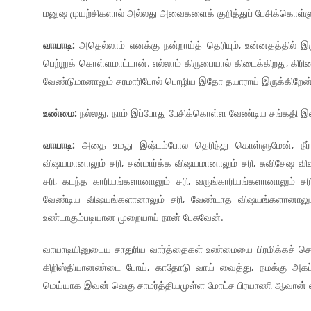
மனுஷ முயற்சிகளால் அல்லது அவைகளைக் குறித்துப் பேசிக்கொள்ளு
வாயாடி:
அதெல்லாம் எனக்கு நன்றாய்த் தெரியும், உன்னதத்தில் இ
பெற்றுக் கொள்ளமாட்டான். எல்லாம் கிருபையால் கிடைக்கிறது, கி
வேண்டுமானாலும் சரமாரிபோல் பொழிய இதோ தயாராய் இருக்கிறேன்
உண்மை:
நல்லது. நாம் இப்போது பேசிக்கொள்ள வேண்டிய சங்கதி இன்ன
வாயாடி:
அதை உமது இஷ்டம்போல தெரிந்து கொள்ளுமேன், நீர்
விஷயமானாலும் சரி, சன்மார்க்க விஷயமானாலும் சரி, சுவிசேஷ 
சரி, கடந்த காரியங்களானாலும் சரி, வருங்காரியங்களானாலும் சர
வேண்டிய விஷயங்களானாலும் சரி, வேண்டாத விஷயங்களானாலும்
உண்டாகும்படியான முறையாய் நான் பேசுவேன்.
வாயாடியினுடைய சாதுரிய வார்த்தைகள் உண்மையை பிரமிக்கச் செய
கிறிஸ்தியானண்டை போய், காதோடு வாய் வைத்து, நமக்கு அகப்
மெய்யாக இவன் வெகு சாமர்த்தியமுள்ள மோட்ச பிரயாணி ஆவான்