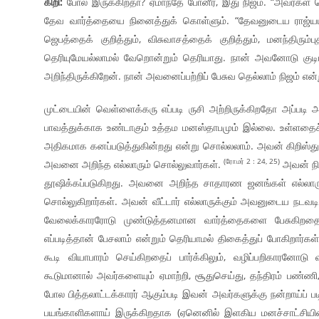
கிறி:
போல் இருக்கிறதா? ஏமாந்தே போனீர், இது நிஜம். “அவர்கள் சொ
தேவ வார்த்தையை நினைத்துக் கொள்ளும். “தேவனுடைய ராஜ்யம்
ஜெபத்தைக் குறித்தும், விசுவாசத்தைக் குறித்தும், மனந்திரும்பு
தெரியுமேயல்லாமல் வேறொன்றும் தெரியாது. நான் அவனோடு குடியிர
அறிந்திருக்கிறேன். நான் அவனைப்பற்றிப் பேசுவ தெல்லாம் நிஜம் என
முட்டையின் வெள்ளைக்கரு எப்படி ருசி அற்றிருக்கிறதோ அப்படி அ
பாவத்துக்காக உண்டாகும் உத்தம மனஸ்தாபமும் இல்லை. உள்ளதைச
அதிகமாக கனப்படுத்துகின்றது என்று சொல்லலாம். அவன் கிறிஸ்து ம
(ரோமர் 2 : 24, 25)
அவனை அறிந்த எல்லாரும் சொல்லுவார்கள்.
அவன் நிம
தூஷிக்கப்படுகிறது. அவனை அறிந்த சாதாரண ஜனங்கள் எல்லாரும், 
சொல்லுகிறார்கள். அவன் வீட்டார் எல்லாருக்கும் அவனுடைய நடவடி
வேலைக்காரரோடு முண்டுத்தனமான வார்த்தைகளை பேசுகிறதைய
எப்படித்தான் பேசலாம் என்றும் தெரியாமல் திகைத்துப் போகிறா
கூடி வியாபாரம் செய்கிறதைப் பார்க்கிலும், வழிப்பறிகாரனோட
கூடுமானால் அவர்களையும் ஏமாற்றி, சூதுசெய்து, தந்திரம் பண்ணி
போல பித்தலாட்டக்காரர் ஆகும்படி இவன் அவர்களுக்கு நன்றாய்ப் படி
பயங்காளிகளாய் இருக்கிறதாக (ஏனெனில் இளகிய மனச்சாட்சியி