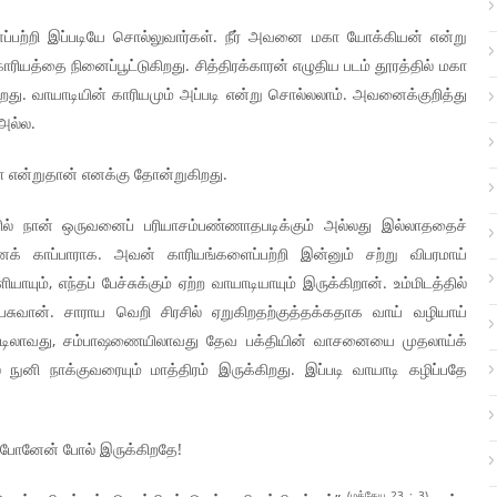
்றி இப்படியே சொல்லுவார்கள். நீர் அவனை மகா யோக்கியன் என்று
ியத்தை நினைப்பூட்டுகிறது. சித்திரக்காரன் எழுதிய படம் தூரத்தில் மகா
றது. வாயாடியின் காரியமும் அப்படி என்று சொல்லலாம். அவனைக்குறித்து
 அல்ல.
கள் என்றுதான் எனக்கு தோன்றுகிறது.
களில் நான் ஒருவனைப் பரியாசம்பண்ணாதபடிக்கும் அல்லது இல்லாததைச்
க் காப்பாராக. அவன் காரியங்களைப்பற்றி இன்னும் சற்று விபரமாய்
யும், எந்தப் பேச்சுக்கும் ஏற்ற வாயாடியாயும் இருக்கிறான். உம்மிடத்தில்
பேசுவான். சாராய வெறி சிரசில் ஏறுகிறதற்குத்தக்கதாக வாய் வழியாய்
, வீட்டிலாவது, சம்பாஷணையிலாவது தேவ பக்தியின் வாசனையை முதலாய்க்
நுனி நாக்குவரையும் மாத்திரம் இருக்கிறது. இப்படி வாயாடி கழிப்பதே
து போனேன் போல் இருக்கிறதே!
(மத்தேயு 23 : 3)