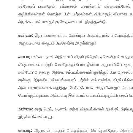
சந்தோசப் படுகிறேன். உள்ளதைச் சொன்னால், உங்களைப்போல்
கழிக்கிறவர்கள் கொஞ்ச பேர், மற்றவர்கள் எப்போதும் வீணான க
அடிக்கடி என் மனதுக்கு வேதனையாய் இருந்துண்டு.
உண்மை:
இது மனஸ்தாபப்பட வேண்டிய விஷயந்தான். பரலோகத்தின
அருமையான விஷயம் வேறென்ன இருக்கிறது!
வாயாடி:
உம்மை நான் அதிகமாய் விரும்புகிறேன், ஏனென்றால் உமது 
விஷயங்களைப்பற்றிப் பேசுகிறதைப்போல் இன்பமானதும் பிரயோஜ
உண்டோ? அதாவது அதிசய சம்பவங்களைக் குறித்துப் பேச ஆசைப்பட்
அல்லது இரகசிய விஷயங்களைப் பற்றிச் சம்பாஷிக்க விருப்பங
அடையாளங்களைக் குறித்துப் பேசிக்கொள்ள விரும்பினாலும் அப்படிப
கொள்ளும்படியாக அவ்வளவு இன்பமாய் வரையப்பட்டிருக்கிறதைப் போ
உண்மை:
அது மெய், ஆனால் அந்த விஷயங்களால் நமக்குப் பிரயோ
இருக்க வேண்டியது.
வாயாடி:
அதுதான், நானும் அதைத்தான் சொல்லுகிறேன். அதைப்