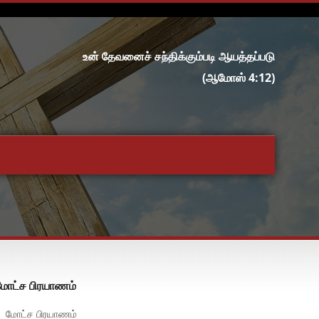
உன் தேவனைச் சந்திக்கும்படி ஆயத்தப்படு
(ஆமோஸ் 4:12)
மோட்ச பிரயாணம்
மோட்ச பிரயாணம்