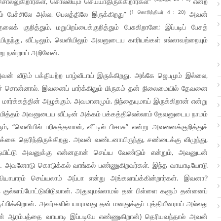
ல்லுகிறார்கள், சொல்லியும் செய்யாதிருக்கிறார்கள்”
என்ற
(1 கொரிந்தியர் 4 : 20)
 பேச்சிலே அல்ல, பெலத்திலே இருக்கிறது”
அவன்
தலைக் குறித்தும், மறுபிறப்பைக்குறித்தும் பேசுகிறானே; இப்படிப் பேசத்
ுந்து, வீட்டிலும், வெளியிலும் அவனுடைய காரியங்கள் எல்லாவற்றையும்
்று நன்றாய் அறிவேன்.
வன் வீடும் பக்தியற்ற பாழ்வீடாய் இருக்கிறது. அங்கே ஜெபமும் இல்லை,
் சொன்னால், இவனைப் பார்க்கிலும் மிருகம் தன் நிலைமையில் தேவனை
ார்க்கத்தின் அழுக்கும், அவமானமும், நிந்தையுமாய் இருக்கிறான் என்று
ித்தம் அவனுடைய வீட்டின் அக்கம் பக்கத்திலெல்லாம் தேவனுடைய நாமம்
“வெளியில் பரிசுத்தவான், வீட்டில் பிசாசு” என்று அவனைக்குறித்துச்
க்கை தெரிந்திருக்கிறது. அவன் வண்டனாயிருந்து, சண்டைக்கு விழுந்து,
ிட்டு அவனுக்கு என்னதான் செய்ய வேண்டும் என்றும், அவனுடன்
ர்கள். அவனோடு கொடுக்கல் வாங்கல் பண்ணுகிறவர்கள், இந்த வாயாடியோடு
ு வியாபாரம் செய்யலாம் அப்பா என்று அங்கலாய்க்கின்றார்கள். இவனா?
, குல்லாப்போட்டுவிடுவான். அதுவுமல்லாமல் தன் பிள்ளை களும் தன்னைப்
ப்பிக்கிறான். அவர்களில் யாராவது தன் மனதுக்குப் புத்தியீனராய் அல்லது
ன் ஆரம்பத்தை வாயாடி இப்படியே எண்ணுகிறான்) தெரியவந்தால் அவன்