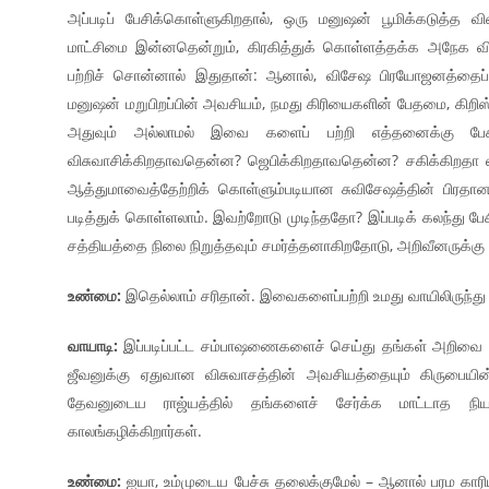
அப்படிப் பேசிக்கொள்ளுகிறதால், ஒரு மனுஷன் பூமிக்கடுத்த
மாட்சிமை இன்னதென்றும், கிரகித்துக் கொள்ளத்தக்க அநேக
பற்றிச் சொன்னால் இதுதான்: ஆனால், விசேஷ பிரயோஜனத்தைப்
மனுஷன் மறுபிறப்பின் அவசியம், நமது கிரியைகளின் பேதமை, கிறிஸ
அதுவும் அல்லாமல் இவை களைப் பற்றி எத்தனைக்கு பேச
விசுவாசிக்கிறதாவதென்ன? ஜெபிக்கிறதாவதென்ன? சகிக்கிறதா 
ஆத்துமாவைத்தேற்றிக் கொள்ளும்படியான சுவிசேஷத்தின் பிரத
படித்துக் கொள்ளலாம். இவற்றோடு முடிந்ததோ? இப்படிக் கலந்து
சத்தியத்தை நிலை நிறுத்தவும் சமர்த்தனாகிறதோடு, அறிவீனருக்கு
உண்மை:
இதெல்லாம் சரிதான். இவைகளைப்பற்றி உமது வாயிலிருந்து 
வாயாடி:
இப்படிப்பட்ட சம்பாஷணைகளைச் செய்து தங்கள் அறிவை வ
ஜீவனுக்கு ஏதுவான விசுவாசத்தின் அவசியத்தையும் கிருபையின்
தேவனுடைய ராஜ்யத்தில் தங்களைச் சேர்க்க மாட்டாத நி
காலங்கழிக்கிறார்கள்.
உண்மை:
ஐயா, உம்முடைய பேச்சு தலைக்குமேல் – ஆனால் பரம கார