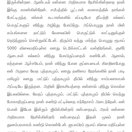
இருக்கின்றன. ஆண்டவர் என்னை அதிகமாக நேசிக்கின்றதை நான்
இங்கு காண்கின்றேன். சமீபத்தில் பூட்டான் கானகத்தில் நாங்கள்
போட்டிருந்த எங்கள் கூடாரங்களில் எப்படியோ தீப்பற்றி எல்லாப்
பொருட்களும் எரிந்து அழிந்து போயிற்று. அப்பொழுது நான் மின்
கம்பங்களை நாட்டும் வேலையின் பொருட்டுக் காட்டினுக்குள்
நெடுந்தூரம் சென்றுவிட்டேன். திரும்பி வந்து பார்த்த பொழுது ரூபாய்
5000 விலைமதிப்புள்ள எனது டெரிக்காட்டன் வஸ்திரங்கள், குளிர்
ஆடைகள் எல்லாம் எரிந்து போயிருப்பதைக் கண்டேன். ஆனால்,
எத்தனை ஆச்சரியம், நான் எரிந்து போன குப்பையைக் கிளறினபோது
என் அருமை வேத புத்தகமும், எனது தனிமை நேரங்களில் நான் பாடி
மகிழும் எனது பாட்டுப் புத்தகமும் தீயில் எரிந்து சாம்பலாகாமல்
அப்படியே இருந்தன. அதின் இரகசியத்தை என்னால் புரிந்து கொள்ள
இயலவில்லை. வேதப் புத்தகமும், பாட்டுப் புத்தகமும் தீயில் வெந்து
போகாதிருப்பதை நான் கண்டு மட்டில்லாத சந்தோசம் அடைந்தேன். என்
பொன் இயேசு இன்றும் ஜீவிக்கின்றார் என்பதையும், அவர் என்னை
அதிகமாக நேசிக்கின்றார் என்பதையும் இதன் மூலம் நான்
துலாம்பரமாகக் கண்டு கொண்டேன். ஐயாயிரம் ரூபாய் விலை மதிப்புள்ள