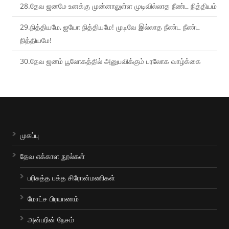
28.தேவ ஜனமே உனக்கு முன்னாலுள்ள முடிவில்லாத நீண்ட நித்தியம்
29.நித்தியமே, ஐயோ நித்தியமே! முடிவே இல்லாத நீண்ட நீண்ட
நித்தியமே!
30.தேவ ஜனம் பூலோகத்தில் அனுபவிக்கும் பரலோக வாழ்க்கை
முகப்பு
தேவ எக்காள நூல்கள்
பரிசுத்த பக்த சிரோன்மணிகள்
மோட்ச பிரயாணம்
அன்பரின் நேசம்