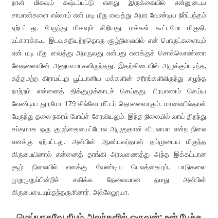
நான் மிகவும் கஷ்டப்பட்டு எனது இருக்கையில் என்னுடைய
சாமான்களை எல்லாம் என் மடி மீது வைத்து அமர வேண்டிய நிர்ப்பந்தம்
ஏற்பட்டது. பேருந்து மிகவும் சிறியது. மக்கள் கூட்டமோ மிகுதி.
உட்காரக்கூட இடவசதியற்றதொரு சூழ்நிலையில் என் பொருட்களையும்
என் மடி மீது வைத்து அமருவது என்பது எனக்குச் சொல்லொண்ணா
வேதனையின் அனுபவமாகவிருந்தது. இதற்கிடையில் அழுக்குப்படிந்த,
சுத்தமற்ற கிராமப்புற பூட்டானிய மக்களின் சரீரங்களிலிருந்து எழுந்த
நாற்றம் என்னைத் திக்குமுக்காடச் செய்தது. பிரயாணம் செய்ய
வேண்டிய தூரமோ 179 கில்லோ மீட்டர் தொலைவாகும். மாலையில்தான்
பேருந்து தலை நகரம் போய்ச் சேரவியலும். இந்த நிலையில் வாய் திறந்து
சப்தமாக ஒரு குழந்தையைப்போல அழுதுதான் விடலாமா என்ற நிலை
எனக்கு ஏற்பட்டது. அன்பின் ஆண்டவர்தான் தம்முடைய மிகுந்த
கிருபையினால் என்னைத் தாங்கி அரவணைத்து அந்த இக்கட்டான
சூழ் நிலையில் எனக்கு வேண்டிய பெலத்தையும், பாடுகளை
முறுமுறுப்பின்றிச் சகிக்க தேவையான தமது அன்பின்
கிருபையையும்தந்தருளினார். அல்லேலூயா.
மெய்யாகவே நீயும் அவர்களில் ஒருவன்; உன் பேச்சு