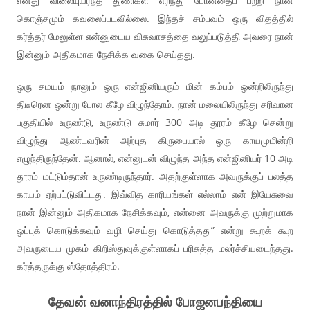
எனது விலையுயர்ந்த துணிகள் எரிந்து போனதைப் பற்றி நான்
கொஞ்சமும் கவலைப்படவில்லை. இந்தச் சம்பவம் ஒரு விதத்தில்
கர்த்தர் மேலுள்ள என்னுடைய விசுவாசத்தை வலுப்படுத்தி அவரை நான்
இன்னும் அதிகமாக நேசிக்க வகை செய்தது.
ஒரு சமயம் நானும் ஒரு என்ஜினியரும் மின் கம்பம் ஒன்றிலிருந்து
திடீரென ஒன்று போல கீழே விழுந்தோம். நான் மலையிலிருந்து சரிவான
பகுதியில் உருண்டு, உருண்டு சுமார் 300 அடி தூரம் கீழே சென்று
விழுந்து ஆண்டவரின் அற்புத கிருபையால் ஒரு காயமுமின்றி
எழுந்திருந்தேன். ஆனால், என்னுடன் விழுந்த அந்த என்ஜினியர் 10 அடி
தூரம் மட்டும்தான் உருண்டிருந்தார். அதற்குள்ளாக அவருக்குப் பலத்த
காயம் ஏற்பட்டுவிட்டது. இவ்வித காரியங்கள் எல்லாம் என் இயேசுவை
நான் இன்னும் அதிகமாக நேசிக்கவும், என்னை அவருக்கு முற்றுமாக
ஒப்புக் கொடுக்கவும் வழி செய்து கொடுத்தது” என்று கூறக் கூற
அவருடைய முகம் கிறிஸ்துவுக்குள்ளாகப் பரிசுத்த மலர்ச்சியடைந்தது.
கர்த்தருக்கு ஸ்தோத்திரம்.
தேவன் வனாந்திரத்தில் போஜனபந்தியை