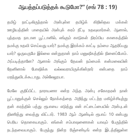
ஆயத்தப்படுத்தக் கூடுமோ?” (சங் 78 : 19)
தமிழ் நாட்டிலிருந்தால் அன்புள்ள தமிழ்க் கிறிஸ்தவ மக்கள்
ஊழியத்தின் பாதையில் அன்புக் கரம் நீட்டி உதவுவார்கள். ஆனால்,
புத்தமத நாடான பூட்டானில், எங்கும் காடுகள் நிரம்பிய கானகத்தில்
நமக்கு உதவி செய்வது யார்? நமக்கு இரக்கம் காட்டி நம்மை ஆதரிப்பது
யார்? ஒருவருமே இல்லை என்றுதான் நாம் மனுஷீகத்தில் நினைப்போம்.
அப்படித்தானே? ஆனால் அங்கும் தேவன் நம்மைக் கன்மலையின்
தேனினால் போஷிக்க வல்லவராயிருக்கின்றார் என்பதை நாம்
மறந்துவிடக்கூடாது. அல்லேலூயா.
மேலே குறிப்பிட்ட நாராயணா என்ற அந்த அன்பு சகோதரன் நான்
பூட்டானுக்குள் செல்லும் நோக்கத்தை அறிந்து மட்டற்ற மகிழ்ச்சியுற்று
தன் கரத்தில் பத்து ரூபாயை எடுத்து என் சட்டைப்பையில் அன்புடன்
திணித்து வைத்து விட்டார். 1983 ஆம் ஆண்டில் ரூபாய் 10 என்பது
பெரிய தொகையாகும். எங்கள் சம்பாஷணைகள் யாவும் பேருந்தில்
நடந்தவையாகும். பேருந்து நின்ற ரிஞ்சண்டிங் என்ற இடத்திலுள்ள