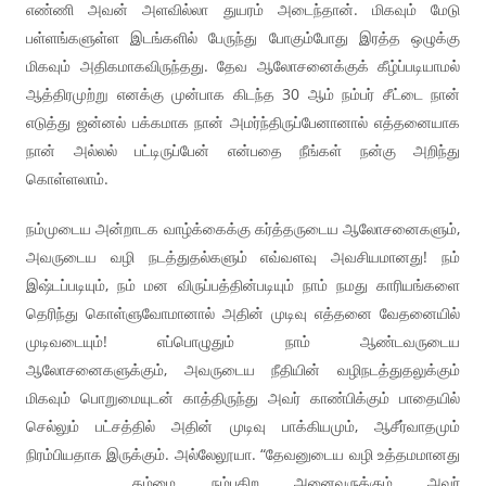
எண்ணி அவன் அளவில்லா துயரம் அடைந்தான். மிகவும் மேடு
பள்ளங்களுள்ள இடங்களில் பேருந்து போகும்போது இரத்த ஒழுக்கு
மிகவும் அதிகமாகவிருந்தது. தேவ ஆலோசனைக்குக் கீழ்ப்படியாமல்
ஆத்திரமுற்று எனக்கு முன்பாக கிடந்த 30 ஆம் நம்பர் சீட்டை நான்
எடுத்து ஜன்னல் பக்கமாக நான் அமர்ந்திருப்பேனானால் எத்தனையாக
நான் அல்லல் பட்டிருப்பேன் என்பதை நீங்கள் நன்கு அறிந்து
கொள்ளலாம்.
நம்முடைய அன்றாடக வாழ்க்கைக்கு கர்த்தருடைய ஆலோசனைகளும்,
அவருடைய வழி நடத்துதல்களும் எவ்வளவு அவசியமானது! நம்
இஷ்டப்படியும், நம் மன விருப்பத்தின்படியும் நாம் நமது காரியங்களை
தெரிந்து கொள்ளுவோமானால் அதின் முடிவு எத்தனை வேதனையில்
முடிவடையும்! எப்பொழுதும் நாம் ஆண்டவருடைய
ஆலோசனைகளுக்கும், அவருடைய நீதியின் வழிநடத்துதலுக்கும்
மிகவும் பொறுமையுடன் காத்திருந்து அவர் காண்பிக்கும் பாதையில்
செல்லும் பட்சத்தில் அதின் முடிவு பாக்கியமும், ஆசீர்வாதமும்
நிரம்பியதாக இருக்கும். அல்லேலூயா. “தேவனுடைய வழி உத்தமமானது
……………… தம்மை நம்புகிற அனைவருக்கும் அவர்