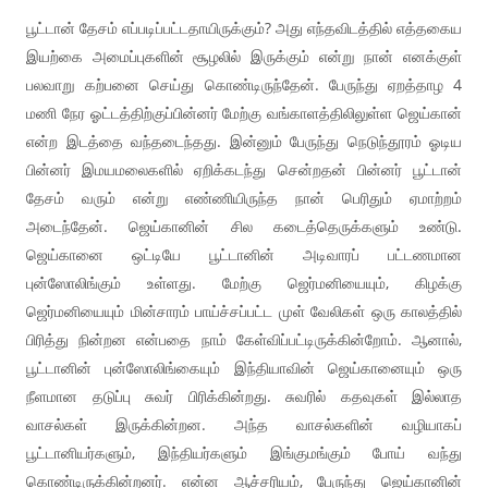
பூட்டான் தேசம் எப்படிப்பட்டதாயிருக்கும்? அது எந்தவிடத்தில் எத்தகைய
இயற்கை அமைப்புகளின் சூழலில் இருக்கும் என்று நான் எனக்குள்
பலவாறு கற்பனை செய்து கொண்டிருந்தேன். பேருந்து ஏறத்தாழ 4
மணி நேர ஓட்டத்திற்குப்பின்னர் மேற்கு வங்காளத்திலிலுள்ள ஜெய்கான்
என்ற இடத்தை வந்தடைந்தது. இன்னும் பேருந்து நெடுந்தூரம் ஓடிய
பின்னர் இமயமலைகளில் ஏறிக்கடந்து சென்றதன் பின்னர் பூட்டான்
தேசம் வரும் என்று எண்ணியிருந்த நான் பெரிதும் ஏமாற்றம்
அடைந்தேன். ஜெய்கானின் சில கடைத்தெருக்களும் உண்டு.
ஜெய்கானை ஒட்டியே பூட்டானின் அடிவாரப் பட்டணமான
புன்ஸோலிங்கும் உள்ளது. மேற்கு ஜெர்மனியையும், கிழக்கு
ஜெர்மனியையும் மின்சாரம் பாய்ச்சப்பட்ட முள் வேலிகள் ஒரு காலத்தில்
பிரித்து நின்றன என்பதை நாம் கேள்விப்பட்டிருக்கின்றோம். ஆனால்,
பூட்டானின் புன்ஸோலிங்கையும் இந்தியாவின் ஜெய்கானையும் ஒரு
நீளமான தடுப்பு சுவர் பிரிக்கின்றது. சுவரில் கதவுகள் இல்லாத
வாசல்கள் இருக்கின்றன. அந்த வாசல்களின் வழியாகப்
பூட்டானியர்களும், இந்தியர்களும் இங்குமங்கும் போய் வந்து
கொண்டிருக்கின்றனர். என்ன ஆச்சரியம், பேருந்து ஜெய்கானின்