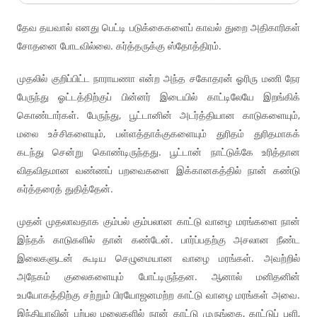
தேவ தயவால் எனது பெட்டி படுக்கைகளைப் காவல் துறை அதிகாரிகள்
சோதனை போடவில்லை. கர்த்தருக்கு ஸ்தோத்திரம்.
முதலில் குறிப்பிட்ட நாராயணா என்ற அந்த சகோதரன் ஓரிரு மணி நேர
பேருந்து ஓட்டத்திற்குப் பின்னர் இடையில் காட்டிலேயே இறங்கிக்
கொண்டார்கள். பேருந்து, பூட்டானின் அடர்த்தியான காடுகளையும்,
மலை உச்சிகளையும், பள்ளத்தாக்குகளையும் துரிதம் துரிதமாகக்
கடந்து சென்று கொண்டிருந்தது. பூட்டான் நாட்டுக்கே உரித்தான
விதவிதமான வண்ணப் பறவைகளை இக்கானகத்தில் நான் கண்டு
கர்த்தரைத் துதித்தேன்.
முதன் முதலாவதாக கும்பல் கும்பலான காட்டு வாழை மரங்களை நான்
இந்தக் காடுகளில் தான் கண்டேன். பார்ப்பதற்கு அசலான நீண்ட
இலைகளுடன் கூடிய செழுமையான வாழை மரங்கள். அவற்றில்
அநேகம் குலைகளையும் போட்டிருந்தன. ஆனால் மனிதனின்
உபயோகத்திற்கு சற்றும் பிரயோஜனமற்ற காட்டு வாழை மரங்கள் அவை.
இந்தியாவின் பற்பல மலைகளில் நான் காட்டு முருங்கை, காட்டுப் புளி,