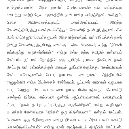
காத்துக்கொள்ள அந்த நாளின் அதிகாலையில் என் உள்ளத்தை
உடைத்து ஊற்றி தேவ சமூகத்தில் நான் மன்றாடியிருந்தேன். எனினும்,
பிசாசு அவிசுவாசத்தையும், மனச்சோர்பையும் அடுத்த
கோணத்திலிருந்து எனக்கு அளித்துக் கொண்டு தான் இருந்தான். சில
மேல் நாட்டு ஐரோப்பியர்களுடன் அந்த ரிஞ்சண்டிங் என்ற இடத்தில் நான்
நின்று கொண்டிருந்தபோது எனக்கு முன்னால் ஒருவர் வந்து “நீங்கள்
எங்கிருந்து வருகின்றீர்கள்?” என்று நல்ல சுத்த தமிழில் என்னிடம்
கேட்டார். பூட்டான் தேசத்தில் ஒரு தமிழ்க் குரலை திடீரென நான்
கேட்டது என் உள்ளத்திற்குள் மிகவும் பூரிப்பாகவிருந்தது. கேள்வியைக்
கேட்ட சகோதரனின் பெயர் நாரயணா என்பதாகும். ஆந்திராவில்
ராஜமுந்திரி என்ற இடத்தைச் சேர்ந்தவர். பூட்டான் காடுகள் வழியாக
உயர் அழுத்த மின் கம்பங்களை நாட்டி மின்சாரத்தைக் கொண்டு
செல்லும் இந்திய கம்பெனி ஒன்றில் சூப்பர்வைசராகப் பணிபுரிபவர்
அவர். “நான் தமிழ் நாட்டிலிருந்து வருகின்றேன்” என்று கூறியதும்
அடுத்தக் கேள்வியாக “நீங்கள் ஒரு கிறிஸ்தவரா?” என்றும் கேட்டார்.
“என்னை ஒரு கிறிஸ்தவன் என்று நீங்கள் எப்படி அடையாளம் கண்டு
கொண்டுவிட்டீர்கள்?” என்று நான் அவர்களிடம் திருப்பிக் கேட்டேன்.