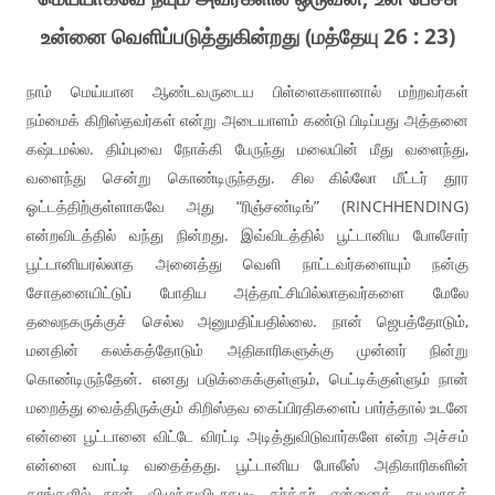
உன்னை வெளிப்படுத்துகின்றது (மத்தேயு 26 : 23)
நாம் மெய்யான ஆண்டவருடைய பிள்ளைகளானால் மற்றவர்கள்
நம்மைக் கிறிஸ்தவர்கள் என்று அடையாளம் கண்டு பிடிப்பது அத்தனை
கஷ்டமல்ல. திம்புவை நோக்கி பேருந்து மலையின் மீது வளைந்து,
வளைந்து சென்று கொண்டிருந்தது. சில கில்லோ மீட்டர் தூர
ஓட்டத்திற்குள்ளாகவே அது “ரிஞ்சண்டிங்” (RINCHHENDING)
என்றவிடத்தில் வந்து நின்றது. இவ்விடத்தில் பூட்டானிய போலீசார்
பூட்டானியரல்லாத அனைத்து வெளி நாட்டவர்களையும் நன்கு
சோதனையிட்டுப் போதிய அத்தாட்சியில்லாதவர்களை மேலே
தலைநகருக்குச் செல்ல அனுமதிப்பதில்லை. நான் ஜெபத்தோடும்,
மனதின் கலக்கத்தோடும் அதிகாரிகளுக்கு முன்னர் நின்று
கொண்டிருந்தேன். எனது படுக்கைக்குள்ளும், பெட்டிக்குள்ளும் நான்
மறைத்து வைத்திருக்கும் கிறிஸ்தவ கைப்பிரதிகளைப் பார்த்தால் உடனே
என்னை பூட்டானை விட்டே விரட்டி அடித்துவிடுவார்களே என்ற அச்சம்
என்னை வாட்டி வதைத்தது. பூட்டானிய போலீஸ் அதிகாரிகளின்
கரங்களில் நான் விழுந்துவிடாதபடி கர்த்தர் என்னைத் தயவாகக்