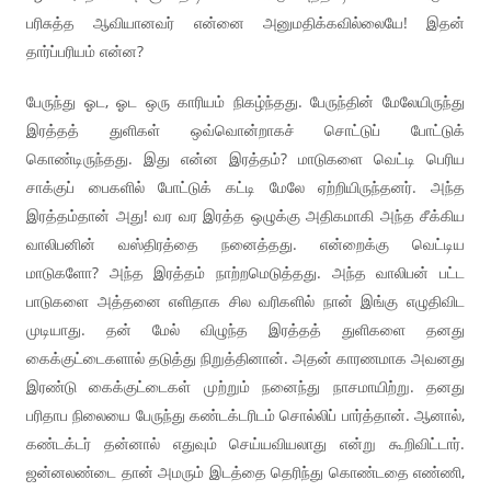
பரிசுத்த ஆவியானவர் என்னை அனுமதிக்கவில்லையே! இதன்
தார்ப்பரியம் என்ன?
பேருந்து ஓட, ஓட ஒரு காரியம் நிகழ்ந்தது. பேருந்தின் மேலேயிருந்து
இரத்தத் துளிகள் ஒவ்வொன்றாகச் சொட்டுப் போட்டுக்
கொண்டிருந்தது. இது என்ன இரத்தம்? மாடுகளை வெட்டி பெரிய
சாக்குப் பைகளில் போட்டுக் கட்டி மேலே ஏற்றியிருந்தனர். அந்த
இரத்தம்தான் அது! வர வர இரத்த ஒழுக்கு அதிகமாகி அந்த சீக்கிய
வாலிபனின் வஸ்திரத்தை நனைத்தது. என்றைக்கு வெட்டிய
மாடுகளோ? அந்த இரத்தம் நாற்றமெடுத்தது. அந்த வாலிபன் பட்ட
பாடுகளை அத்தனை எளிதாக சில வரிகளில் நான் இங்கு எழுதிவிட
முடியாது. தன் மேல் விழுந்த இரத்தத் துளிகளை தனது
கைக்குட்டைகளால் தடுத்து நிறுத்தினான். அதன் காரணமாக அவனது
இரண்டு கைக்குட்டைகள் முற்றும் நனைந்து நாசமாயிற்று. தனது
பரிதாப நிலையை பேருந்து கண்டக்டரிடம் சொல்லிப் பார்த்தான். ஆனால்,
கண்டக்டர் தன்னால் எதுவும் செய்யவியலாது என்று கூறிவிட்டார்.
ஜன்னலண்டை தான் அமரும் இடத்தை தெரிந்து கொண்டதை எண்ணி,