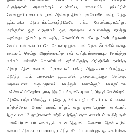
பேருந்துகள் அனைத்தும் வழக்கப்படி காலையில் புறப்பட்டுச்
சென்றுவிட்டமையால் நான் அன்றை தினம் புன்ஸோலிங் என்ற அந்த
பூட்டானிய அடிவாரப்பட்டணத்திலேயே தங்க வேண்டியதாயிற்று.
அங்குள்ள ஒரு விடுதியில் ஒரு அறையை வாடகைக்கு எடுத்து
அன்றைய தினம் நான் அங்கு செலவிட்டேன். சில நாட்கள் ஸ்நானம்
செய்யாமல் கஷ்டப்பட்டுக் கொண்டிருந்த நான் அந்த இடத்தில் நன்கு
ஸ்நானம் செய்து அழுக்கடைந்த என் வஸ்திரங்களையும் தோய்த்து
சுத்தம் பண்ணிக் கொண்டேன். தங்கியிருந்த விடுதியின் தனித்த
அறை ஆண்டவருடன் அளவளாவி மகிழ அனுகூலமாகவிருந்தது.
அடுத்த நாள் காலையில் பூட்டானின் தலைநகருக்குச் செல்லத்
தேவையான அனுமதியைப் பெற்றுக் கொள்ளும் பொருட்டாக
புன்ஸோலிங்கிலுள்ள நமது இந்திய ஸ்தானிகராலயத்திற்குச் சென்றேன்.
அங்கே பஞ்சாபிலிருந்து வந்தொரு 24 வயதிய சீக்கிய வாலிபனைச்
சந்தித்தேன். அவன் உலகம் சுற்றும் ஒரு ஐசுவரியமுள்ள வாலிபன்.
இதுவரை 12 நாடுகளைச் சுற்றி வந்திருப்பதாக என்னிடம் கூறித் தன்
பாஸ்போர்ட்டையும் எனக்குக் காண்பித்தான். அருமை ஆண்டவரின்
கல்வாரி அன்பை எப்படியாவது அந்த சீக்கிய வாலிபனுக்கு தெரிவிக்க