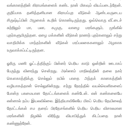
வங்காளத்தின் கிராமங்களைக் கண்ட நான் மிகவும் வியப்படைந்தேன்.
குறிப்பாக தனித்தனியான கிராமப்புற வீடுகள் ஆண்டவருடைய
சிருஷ்டிப்பின் அழகைக் கூறிக் கொண்டிருந்தது. ஒவ்வொரு வீட்டைச்
சுற்றிலும் மா, பலா, கமுகு, வாழை மரங்களும், மூங்கில்
புதர்களுமிருந்தன. ஏழை மக்களின் வீடுகள் நாணற் புதர்களாலும் சற்று
வசதிமிக்க மாந்தர்களின் வீடுகள் மரப்பலகைகளாலும் அழகாக
உருவாக்கப்பட்டிருந்தன.
ஓரிரு மணி ஓட்டத்திற்குப் பின்னர் பெரிய காடு ஒன்றின் ஊடாகப்
பேருந்து விரைந்து சென்றது. அஸ்ஸாம் மாநிலத்தின் தலை நகர்
கௌகாத்திக்கு செல்லும் ரயில் பாதை அந்தக் கானகத்தின்
வழியாகத்தான் செல்லுகின்றது. சற்று நேரத்தில் வயல்வெளிகளைப்
போன்ற பசுமையான தோட்டங்களைக் கண்டேன். என் கண்களையே
என்னால் நம்ப இயலவில்லை. இந்தியாவிலேயே மிகப் பெரிய தேயிலைத்
தோட்டங்கள் சம தரைப் பிரதேசங்களில் பெரிய பெரிய விசாலமான
மரங்களின் நிழலில் விரிந்து வியாபித்துக் கிடப்பதை நான்
கண்ணுற்றேன்.