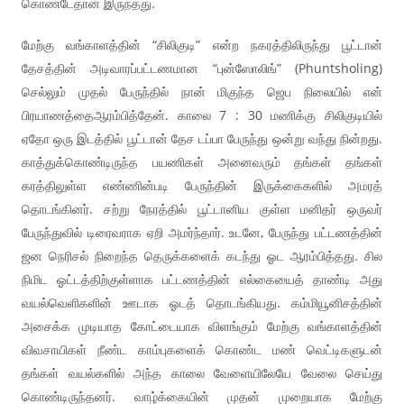
கொண்டேதான் இருந்தது.
மேற்கு வங்காளத்தின் “சிலிகுடி” என்ற நகரத்திலிருந்து பூட்டான்
தேசத்தின் அடிவாரப்பட்டணமான “புன்ஸோலிங்” (Phuntsholing)
செல்லும் முதல் பேருந்தில் நான் மிகுந்த ஜெப நிலையில் என்
பிரயாணத்தைஆரம்பித்தேன். காலை 7 : 30 மணிக்கு சிலிகுடியில்
ஏதோ ஒரு இடத்தில் பூட்டான் தேச டப்பா பேருந்து ஒன்று வந்து நின்றது.
காத்துக்கொண்டிருந்த பயணிகள் அனைவரும் தங்கள் தங்கள்
கரத்திலுள்ள எண்ணின்படி பேருந்தின் இருக்கைகளில் அமரத்
தொடங்கினர். சற்று நேரத்தில் பூட்டானிய குள்ள மனிதர் ஒருவர்
பேருந்துவில் டிரைவராக ஏறி அமர்ந்தார். உடனே, பேருந்து பட்டணத்தின்
ஜன நெரிசல் நிறைந்த தெருக்களைக் கடந்து ஓட ஆரம்பித்தது. சில
நிமிட ஓட்டத்திற்குள்ளாக பட்டணத்தின் எல்கையைத் தாண்டி அது
வயல்வெளிகளின் ஊடாக ஓடத் தொடங்கியது. கம்மியூனிசத்தின்
அசைக்க முடியாத கோட்டையாக விளங்கும் மேற்கு வங்காளத்தின்
விவசாயிகள் நீண்ட காம்புகளைக் கொண்ட மண் வெட்டிகளுடன்
தங்கள் வயல்களில் அந்த காலை வேளையிலேயே வேலை செய்து
கொண்டிருந்தனர். வாழ்க்கையின் முதன் முறையாக மேற்கு