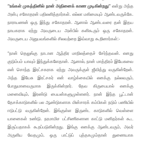
“உங்கள் முகத்தினில் நான் அதினைக் காண முடிகின்றது”
என்று அந்த
அன்பு சகோதரன் பதிலளித்தார்கள். எல்லா மகிமையும் ஆண்டவருக்கே.
நாராயணன் ஒரு இந்து சகோதரன். ஆனால் ஆண்டவரை தன் இதய
நாயகராக ஏற்று அவருடைய அன்பில் களிகூரும் ஒரு சகோதரன்.
அவருடைய அனுபவங்களில் சிலவற்றை இவ்வாறு கூறினார்கள்:-
“நான் தெலுங்கு நாடான ஆந்திர மாநிலத்தைச் சேர்ந்தவன். எனது
குடும்பம் யாவும் இந்துக்களேதான். ஆனால், நான் மாத்திரம் இயேசுவை
என் சொந்த இரட்சகராக ஏற்று அவருக்குள் ஜீவித்து வருகின்றேன்.
அந்த இயேசு இரட்சகர் என் வாழ்க்கையில் எனக்கு நல்லவரும்,
போதுமானவருமாக இருக்கின்றார். தேவ கிருபையால் எனக்கு
மனைவியும், இரண்டு பையன்களுமுள்ளனர். நான் இந்த பூட்டான்
தேசக்காடுகளில் பல ஆண்டுகளாக மின்சாரக் கம்பிகள் நடும் பணியில்
ஈடுபட்டு வருகின்றேன். இங்குள்ள இருண்ட காடுகளில் வெள்ளை
யானைகள் உண்டு. நரமாமிச பட்சிணிகளான காட்டு மனிதர்கள் கூட
இருப்பதாகக் கூறப்படுகின்றது. இங்கு எனக்கு ஆண்டவரும், அவர்
அருளிய வேதமும், ஒரு பாட்டுப் புத்தகமும்தான் துணையாக