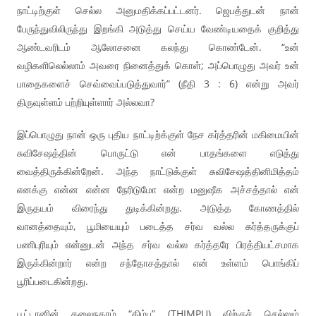
நாட்டிற்குள் செல்ல அனுமதிக்கப்பட்டனர். ஜெபத்துடன் நான்
பேருந்துவிலிருந்து இறங்கி அடுத்து செய்ய வேண்டியதைக் குறித்து
ஆண்டவரிடம் ஆலோசனை கலந்து கொண்டேன். “உன்
வழிகளிலெல்லாம் அவரை நினைத்துக் கொள்; அப்பொழுது அவர் உன்
பாதைகளைச் செவ்வைப்படுத்துவார்” (நீதி 3 : 6) என்று அவர்
திருவுள்ளம் பற்றியுள்ளார் அல்லவா?
இப்பொழுது நான் ஒரு புதிய நாட்டிற்க்குள் நேச கர்த்தரின் மகிமையின்
சுவிசேஷத்தின் பொருட்டு என் பாதங்களை எடுத்து
வைத்திருக்கின்றேன். அந்த நாட்டுக்குள் சுவிசேஷத்தினிமித்தம்
எனக்கு என்ன என்ன நேரிடுமோ என்ற மனுஷீக அச்சத்தால் என்
இருதயம் விரைந்து துடிக்கின்றது. அடுத்த கோணத்தில்
வானத்தையும், பூமியையும் படைத்த சர்வ வல்ல கர்த்தருக்குப்
பணிபுரியும் என்னுடன் அந்த சர்வ வல்ல கர்த்தரே பிரத்தியட்சமாக
இருக்கின்றார் என்ற சந்தோசத்தால் என் உள்ளம் பொங்கிப்
பூரிப்படைகின்றது.
பூட்டானின் தலைநகரம் “திம்பு” (THIMPU) விற்குச் செல்லும்