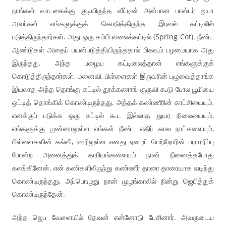
நாங்கள் வாடகைக்கு குடியிருந்த வீட்டின் அன்பான பாஸ்டர் ஐயா
அவர்கள் எங்களுக்குக் கொடுத்திருந்த இரவல் கட்டிலில்
படுத்திருந்தார்கள். அது ஒரு கம்பி வலைக்கட்டில் (Spring Cot). நீண்ட
ஆண்டுகள் அதைப் பயன்படுத்தியிருந்ததால் மிகவும் பழமையாக அது
இருந்தது. அந்த பழைய கட்டிலைத்தான் எங்களுக்குக்
கொடுத்திருந்தார்கள். மனைவி, பிள்ளைகள் இருவரின் பழுவைத்தாங்க
இயலாத அந்த தொங்கு கட்டில் தூக்கணாங் குருவி கூடு போல பூமியை
ஒட்டித் தொங்கிக் கொண்டிருந்தது. அந்தக் கண்ணீரின் காட்சியையும்,
எனக்குப் படுக்க ஒரு கட்டில் கூட இல்லாத துயர நிலையையும்,
எங்களுக்கு முன்னாலுள்ள எங்கள் நீண்ட எதிர் கால நாட்களையும்,
பிள்ளைகளின் கல்வி, ஊரிலுள்ள எனது ஏழைப் பெற்றோரின் பராமரிப்பு
போன்ற அனைத்துக் காரியங்களையும் நான் நினைத்தபோது
கலங்கினேன். என் கண்களிலிருந்து கண்ணீர் தாரை தாரையாக வடிந்து
கொண்டிருந்தது. அப்பொழுது நான் முழங்காலில் நின்று ஜெபித்துக்
கொண்டிருந்தேன்.
அந்த ஜெப வேளையில் தேவன் என்னோடு பேசினார். அவருடைய