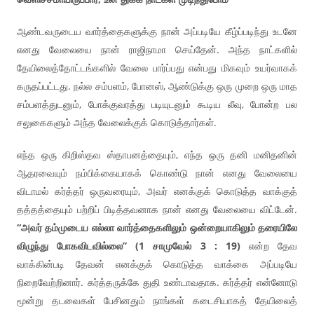
ஆண்டவருடைய வார்த்தைகளுக்கு நான் அப்படியே கீழ்ப்படிந்து உடனே
எனது வேலையை நான் ராஜிநாமா செய்தேன். அந்த நாட்களில்
தேயிலைத்தோட்டங்களில் வேலை பார்ப்பது என்பது மிகவும் உயர்வாகக்
கருதப்பட்டது. நல்ல சம்பளம், போனஸ், ஆண்டுக்கு ஒரு முறை ஒரு மாத
சம்பளத்துடனும், போக்குவரத்து படியுடனும் கூடிய லீவு, போன்ற பல
சலுகைகளும் அந்த வேலைக்குக் கொடுத்தார்கள்.
எந்த ஒரு கிறிஸ்தவ ஸ்தாபனத்தையும், எந்த ஒரு தனி மனிதனின்
ஆதரவையும் நம்பிக்கையாகக் கொண்டு நான் எனது வேலையை
விடாமல் கர்த்தர் ஒருவரையும், அவர் எனக்குக் கொடுத்த வாக்குத்
தத்தத்தையும் பற்றிப் பிடித்தவனாக நான் எனது வேலையை விட்டேன்.
“அவர் தம்முடைய எல்லா வார்த்தைகளிலும் ஒன்றையாகிலும் தரையிலே
விழுந்து போகவிடவில்லை” (1 சாமுவேல் 3 : 19)
என்ற தேவ
வாக்கின்படி தேவன் எனக்குக் கொடுத்த வாக்கை அப்படியே
நிறைவேற்றினார். கர்த்தருக்கே துதி உண்டாவதாக. கர்த்தர் என்னோடு
மூன்று தடவைகள் பேசினதும் நாங்கள் கடைசியாகத் தேயிலைத்