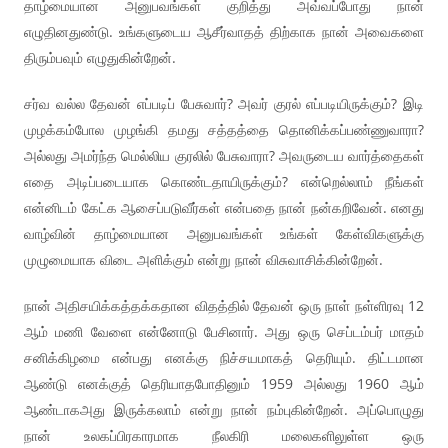
தாழ்மையான அனுபவங்கள் குறித்து அவ்வப்போது நான்
எழுதினதுண்டு. உங்களுடைய ஆசீர்வாதத் திற்காக நான் அவைகளை
திரும்பவும் எழுதுகின்றேன்.
சர்வ வல்ல தேவன் எப்படிப் பேசுவார்? அவர் குரல் எப்படியிருக்கும்? இடி
முழக்கம்போல முழங்கி தமது சத்தத்தை தொனிக்கப்பண்ணுவாரா?
அல்லது அமர்ந்த மெல்லிய குரலில் பேசுவாரா? அவருடைய வார்த்தைகள்
எதை அடிப்படையாக கொண்டதாயிருக்கும்? என்றெல்லாம் நீங்கள்
என்னிடம் கேட்க ஆசைப்படுவீர்கள் என்பதை நான் நன்கறிவேன். எனது
வாழ்வின் தாழ்மையான அனுபவங்கள் உங்கள் கேள்விகளுக்கு
முழுமையாக விடை அளிக்கும் என்று நான் விசுவாசிக்கின்றேன்.
நான் அதிசயிக்கத்தக்கதான விதத்தில் தேவன் ஒரு நாள் நள்ளிரவு 12
ஆம் மணி வேளை என்னோடு பேசினார். அது ஒரு செப்டம்பர் மாதம்
சனிக்கிழமை என்பது எனக்கு நிச்சயமாகத் தெரியும். திட்டமான
ஆண்டு எனக்குத் தெரியாதபோதினும் 1959 அல்லது 1960 ஆம்
ஆண்டாகஅது இருக்கலாம் என்று நான் நம்புகின்றேன். அப்பொழுது
நான் உலகப்பிரகாரமாக நீலகிரி மலைகளிலுள்ள ஒரு