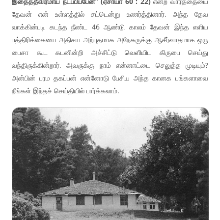
இதைத்தீவிரமாய் நடப்பிப்பேன்” (ஏசாயா 60 : 22)
என்ற வார்த்தையை
தேவன் என் உள்ளத்தில் சட்டென்று உணர்த்தினார். அந்த தேவ
வாக்கின்படி கடந்த நீண்ட 46 ஆண்டு காலம் தேவன் இந்த எளிய
பத்திரிக்கையை அதிசய அற்புதமாக அநேகருக்கு ஆசீர்வாதமாக ஒரு
பைசா கூட கடனின்றி அச்சிட்டு வெளியிட கிருபை செய்து
வந்திருக்கின்றார். அவருக்கு நாம் என்னஈட்டை செலுத்த முடியும்?
அன்பின் பரம தகப்பன் என்னோடு பேசிய அந்த கானக பங்களாவை
நீங்கள் இந்தச் செய்தியில் பார்க்கலாம்.