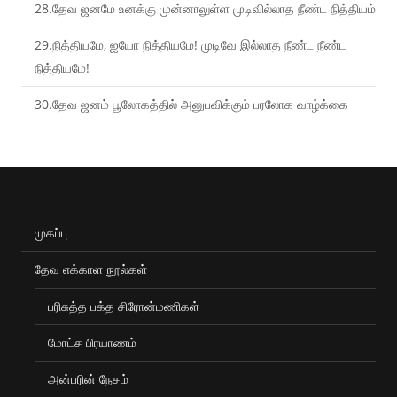
28.தேவ ஜனமே உனக்கு முன்னாலுள்ள முடிவில்லாத நீண்ட நித்தியம்
29.நித்தியமே, ஐயோ நித்தியமே! முடிவே இல்லாத நீண்ட நீண்ட
நித்தியமே!
30.தேவ ஜனம் பூலோகத்தில் அனுபவிக்கும் பரலோக வாழ்க்கை
முகப்பு
தேவ எக்காள நூல்கள்
பரிசுத்த பக்த சிரோன்மணிகள்
மோட்ச பிரயாணம்
அன்பரின் நேசம்