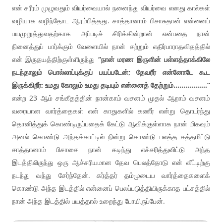
என் சரீரம் முழுவதும் வியர்வையால் நனைந்து வியர்வை எனது கால்கள்
வழியாக வழிந்தோட ஆரம்பித்தது. சாத்தானாம் பிசாசுதான் என்னைப்
பயமுறுத்துவதற்காக அப்படிச் சிரிக்கின்றான் என்பதை நான்
நினைத்துப் பார்க்கும் வேளையில் நான் சற்றும் எதிர்பாராதவிதத்தில்
என் இருதயத்திற்குள்ளிருந்து
“நான் மரண இருளின் பள்ளத்தாக்கிலே
நடந்தாலும் பொல்லாப்புக்குப் பயப்படேன்; தேவரீர் என்னோடே கூட
இருக்கிறீர்; உமது கோலும் உமது தடியும் என்னைத் தேற்றும்……………..”
என்ற 23 ஆம் சங்கீதத்தின் நான்காம் வசனம் முதல் ஆறாம் வசனம்
வரையான வார்த்தைகள் என் காதுகளில் கணீர் என்று தொடர்ந்து
தொனித்துக் கொண்டிருப்பதைக் கேட்டு ஆவிக்குள்ளாக நான் மிகவும்
அனல் கொண்டு அந்தக்காட்டில் நின்று கொண்டு பலத்த சத்தமிட்டு
சாத்தானாம் பிசாசை நான் கடிந்து எச்சரித்துவிட்டு அந்த
இடத்திலிருந்து ஒரு ஆச்சரியமான தேவ பெலத்தோடு என் வீட்டிற்கு
நடந்து வந்து சேர்ந்தேன். கர்த்தர் தம்முடைய வார்த்தைகளைக்
கொண்டு அந்த இடத்தில் என்னைப் பெலப்படுத்தியிருக்காத பட்சத்தில்
நான் அந்த இடத்தில் பயத்தால் உறைந்து போயிருப்பேன்.