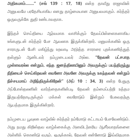
அதிகமாம்…….” (சங் 139 : 17, 18)
என்ற தாவீது ராஜாவின்
அனுபவமே பரதேசியாகிய எனது தாழ்மையான அனுபவமாகும். கர்த்தர்
ஒருவருக்கே துதி உண்டாவதாக.
இந்தச் செய்தியை ஆர்வமாக வாசிக்கும் தேவப்பிள்ளைகளாகிய
உங்களுடன் கர்த்தர் பேச ஆவலாக இருக்கின்றார். மனுமக்களில் ஒரு
சாராருடன் பேசி மகிழ்ந்து உறவாடி அடுத்த சாராரை புறக்கணித்துத்
தள்ளும் ஆண்டவர் நம்முடையவர் அல்ல.
“தேவன் பட்சபாத
முள்ளவரல்ல என்றும், எந்த ஜனத்திலாயினும் அவருக்குப் பயந்திருந்து
நீதியைச் செய்கிறவன் எவனோ அவனே அவருக்கு உகந்தவன் என்றும்
நிச்சயமாய் அறிந்திருக்கிறேன்” (அப் 10 : 34, 3)
என்ற பேதுரு
அப்போஸ்தலனின் வார்த்தைகளின்படி தேவன் தம்மைப்பற்றி உத்தம
இருயத்தோடிருக்கும் மக்கள் எவரோடும் இன்றும் பேசுவதற்கு
ஆயத்தமாக இருக்கின்றார்.
நம்முடைய பூவுலக வாழ்வில் கர்த்தர் நம்மோடு கட்டாயம் பேசவேண்டும்.
அது நமது கிறிஸ்தவ வாழ்க்கைக்கு அளவிடற்கரிய ஆசீர்வாதங்களை
அள்ளிக் கொண்டு வரும். ஒருக்கால், தேவன் என்னோடு இவ்விதமாக