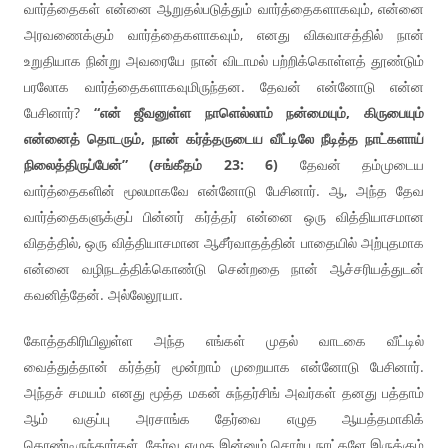
வார்த்தைகள் என்னை ஆறுதல்படுத்தும் வார்த்தைகளாகவும், என்னை
அரவணைக்கும் வார்த்தைகளாகவும், எனது விசுவாசத்தில் நான்
உறுதியாக நின்று அவரையே நான் விடாமல் பற்றிக்கொள்ளத் தூண்டும்
பரலோக வார்த்தைகளாகவுமிருந்தன. தேவன் என்னோடு என்ன
பேசினார்?
“என் ஜீவனுள்ள நாளெல்லாம் நன்மையும், கிருபையும்
என்னைத் தொடரும், நான் கர்த்தருடைய வீட்டிலே நீடித்த நாட்களாய்
நிலைத்திருப்பேன்” (சங்கீதம் 23: 6)
தேவன் தம்முடைய
வார்த்தைகளின் மூலமாகவே என்னோடு பேசினார். ஆ, அந்த தேவ
வார்த்தைகளுக்குப் பின்னர் கர்த்தர் என்னை ஒரு வித்தியாசமான
விதத்தில், ஒரு வித்தியாசமான ஆசீர்வாதத்தின் பாதையில் அற்புதமாக
என்னை வழிநடத்திக்கொண்டு சென்றதை நான் ஆச்சரியத்துடன்
கவனித்தேன். அல்லேலூயா.
கோத்தகிரியிலுள்ள அந்த எங்கள் முதல் வாடகை வீட்டில்
வைத்துத்தான் கர்த்தர் மூன்றாம் முறையாக என்னோடு பேசினார்.
அந்தச் சமயம் எனது மூத்த மகன் சுந்தர்சிங் அவர்கள் தனது பத்தாம்
ஆம் வகுப்பு அரசாங்க தேர்வை எழுத ஆயத்தமாகிக்
கொண்டிருந்தார்கள். தேர்வு எழுத இன்னும் சொற்ப நாட்களே இருக்கும்