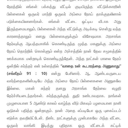
நேரத்தில் எங்கள் பக்கத்து வீட்டில் குடியிருந்த வீட்டுக்காரரின்
பிள்ளைகள் ஒருவர் மாற்றி ஒருவர் அம்மை நோய் தாக்குதலினால்
படுக்கையிலானார்கள். எங்கள் வீட்டை ஒட்டிய வீடாக அது
இருந்தமையாலும், பிள்ளைகள் அந்த வீட்டுக்கு அடிக்கடி சென்று வந்த
காரணத்தாலும் எனது பிள்ளைகளுக்கும் விசேஷமாக அரசாங்க
தேர்வுக்கு ஆயத்தமாகிக் கொண்டிருந்த மூத்த மகனுக்கு அம்மை
நோய் தொற்றிக் கொள்ளும் என்ற அச்சத்தில் நான் தேவ சமூகத்தில்
ஊக்கமாக மன்றாடிக் கொண்டிருந்தேன். அந்த நாட்கள் மாலை நேரம்
ஒன்றில் கர்த்தர் என் உள்ளத்தில்
“வாதை உன் கூடாரத்தை அணுகாது”
(சங்கீதம் 91 : 10)
என்று பேசினார். ஆ, ஆண்டவருடைய
வார்த்தைகளின்படியே அந்த அம்மை நோய் பிள்ளைகளை அணுகவே
இல்லை. மகன் சுந்தர் தனது அரசாங்க தேர்வை எழுதி
தேர்ச்சியடைந்தார்கள். கர்த்தருக்குத் துதி உண்டாவதாக. நாங்கள்
முழுமையான 5 ஆண்டு காலம் வாழ்ந்த வீடு மிகவும் பழமையான நாளி
ஒடுகள் பதித்த ஒன்றாகும். நான் அதை எப்படியோ ஒரு புகைப்படம்
எடுக்க தவறிவிட்டேன். நீண்ட நாட்களுக்கு முன்பாகவே அந்த வீட்டை
ஒருவர் வாங்கி இடித்து புதிதாக ஒரு வீட்டைக் கட்டிக்