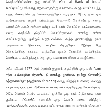
கோத்தகிரியிலுள்ள ஒரு வங்கியில் (Central Bank of India)
போட்டுவிட்டு எங்களது தேவைகளுக்கு காசோலை எழுதி பணம் பெற்று
வந்து செலவு செய்து கொண்டிருந்தேன். ஒரு நாள் அப்படி நான் ஒரு
காசோலையை எழுதி வங்கிக்குக் கொண்டு சென்றபோது எனது
கணக்கில் பணம் இல்லை என்று கூறி நான் கொடுத்த காசோலையை
எனது கரத்தில் திருப்பிக் கொடுத்தார்கள். எனக்கு என்ன
செய்வதென்று ஒன்றும் தெரியவில்லை. அந்த நாளிலிருந்து நான்
முழுமையாக ஆண்டவர் சார்பில் விழுந்தேன். அடுத்த நேர
ஆகாரத்திற்கு நாங்கள் கர்த்தரின் முகம் நோக்கிக் காத்திருக்க
வேண்டியதாகவிருந்தது. அது ஒரு கடினமான விசுவாச வாழ்க்கை.
அந்த வீட்டில் 1977 ஆம் ஆண்டு ஜனுவரி மாதத்தின் ஒரு நாள்
“நான்
சர்வ வல்லiயுள்ள தேவன், நீ எனக்கு முன்பாக நடந்து கொண்டு
உத்தமனாயிரு” (ஆதியாகமம் 17 : 1)
என்று கர்த்தர் பேசினார். அவரது
வார்த்தை ஒரு நாள் அதிகாலை எனது உள்ளத்திலிருந்து தொனித்தது.
அதே ஆண்டு ஆரம்ப மாதங்கள் ஒன்றில் ஒரு நாள் அதிகாலை நான்
குளிரான சிமெண்ட் தரையில் ஒரு கோரம் பாயை விரித்துப்
படுத்திருந்தேன். எனது மனைவியும், எனது சிறு பையன்கள் இருவரும்