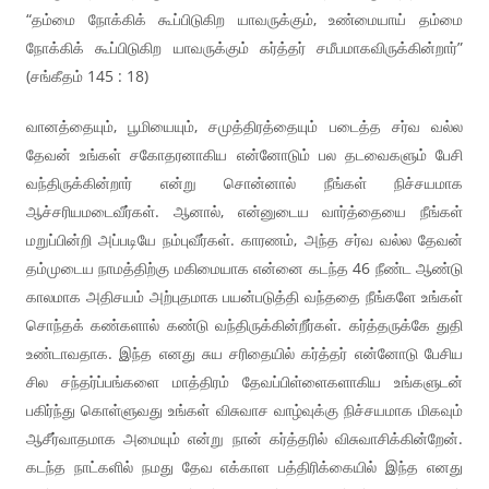
“தம்மை நோக்கிக் கூப்பிடுகிற யாவருக்கும், உண்மையாய் தம்மை
நோக்கிக் கூப்பிடுகிற யாவருக்கும் கர்த்தர் சமீபமாகவிருக்கின்றார்”
(சங்கீதம் 145 : 18)
வானத்தையும், பூமியையும், சமுத்திரத்தையும் படைத்த சர்வ வல்ல
தேவன் உங்கள் சகோதரனாகிய என்னோடும் பல தடவைகளும் பேசி
வந்திருக்கின்றார் என்று சொன்னால் நீங்கள் நிச்சயமாக
ஆச்சரியமடைவீர்கள். ஆனால், என்னுடைய வார்த்தையை நீங்கள்
மறுப்பின்றி அப்படியே நம்புவீர்கள். காரணம், அந்த சர்வ வல்ல தேவன்
தம்முடைய நாமத்திற்கு மகிமையாக என்னை கடந்த 46 நீண்ட ஆண்டு
காலமாக அதிசயம் அற்புதமாக பயன்படுத்தி வந்ததை நீங்களே உங்கள்
சொந்தக் கண்களால் கண்டு வந்திருக்கின்றீர்கள். கர்த்தருக்கே துதி
உண்டாவதாக. இந்த எனது சுய சரிதையில் கர்த்தர் என்னோடு பேசிய
சில சந்தர்ப்பங்களை மாத்திரம் தேவப்பிள்ளைகளாகிய உங்களுடன்
பகிர்ந்து கொள்ளுவது உங்கள் விசுவாச வாழ்வுக்கு நிச்சயமாக மிகவும்
ஆசீர்வாதமாக அமையும் என்று நான் கர்த்தரில் விசுவாசிக்கின்றேன்.
கடந்த நாட்களில் நமது தேவ எக்காள பத்திரிக்கையில் இந்த எனது