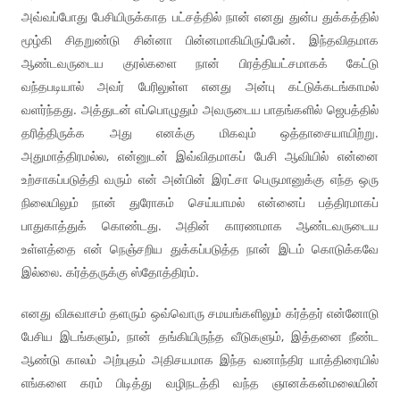
அவ்வப்போது பேசியிருக்காத பட்சத்தில் நான் எனது துன்ப துக்கத்தில்
மூழ்கி சிதறுண்டு சின்னா பின்னமாகியிருப்பேன். இந்தவிதமாக
ஆண்டவருடைய குரல்களை நான் பிரத்தியட்சமாகக் கேட்டு
வந்தபடியால் அவர் பேரிலுள்ள எனது அன்பு கட்டுக்கடங்காமல்
வளர்ந்தது. அத்துடன் எப்பொழுதும் அவருடைய பாதங்களில் ஜெபத்தில்
தரித்திருக்க அது எனக்கு மிகவும் ஒத்தாசையாயிற்று.
அதுமாத்திரமல்ல, என்னுடன் இவ்விதமாகப் பேசி ஆவியில் என்னை
உற்சாகப்படுத்தி வரும் என் அன்பின் இரட்சா பெருமானுக்கு எந்த ஒரு
நிலையிலும் நான் துரோகம் செய்யாமல் என்னைப் பத்திரமாகப்
பாதுகாத்துக் கொண்டது. அதின் காரணமாக ஆண்டவருடைய
உள்ளத்தை என் நெஞ்சறிய துக்கப்படுத்த நான் இடம் கொடுக்கவே
இல்லை. கர்த்தருக்கு ஸ்தோத்திரம்.
எனது விசுவாசம் தளரும் ஒவ்வொரு சமயங்களிலும் கர்த்தர் என்னோடு
பேசிய இடங்களும், நான் தங்கியிருந்த வீடுகளும், இத்தனை நீண்ட
ஆண்டு காலம் அற்புதம் அதிசயமாக இந்த வனாந்திர யாத்திரையில்
எங்களை கரம் பிடித்து வழிநடத்தி வந்த ஞானக்கன்மலையின்