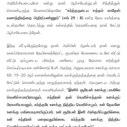
அதிர்ச்சியடையுமோ என்று நான் ஆச்சரியத்துடன் சிந்தித்துக்
கொண்டிருந்த வேளையில்தானே
“கர்த்தருடைய சத்தம் காதேஸ்
வனாந்திரத்தை அதிரப்பண்ணும்” (சங் 29 : 8)
என்ற தேவ வார்த்தை
உடன்தானே தொடர்ந்து என் உள்ளத்தில் தொனிப்பதை நான் கேட்டு
ஆச்சரியமடைந்தேன்.
இந்த வீட்டிலிருந்தபோது தான் அன்பின் ஆண்டவர் நான் எனது
உலகப்பிரகாரமான தேயிலைத்தோட்ட குமஸ்தா வேலையை உடனே விட்டு
விட்டு தம்முடைய பரிசுத்த பணியை முழு நேரமாக எடுத்துச்
செய்யும்படியாக என்னோடு பேசி அதற்கு அனுகூலமாக எனக்கு ஏசாயா
60: 19 -20 ஆம் வசனங்களிலுள்ள வாக்குத்தத்தத்தை நான் அவரிடம்
கேட்டுக் கொண்டதற்கு மாறுத்தரமாகத் தந்தார். அவருடைய அற்புத
வாக்குத்தத்தத்தைக் கவனியுங்கள்.
“இனிச் சூரியன் உனக்கு பகலிலே
வெளிச்சமாயிராமலும், சந்திரன் தன் வெளிச்சத்தால் உனக்குப்
பிரகாசியாமலும், கர்த்தரே உனக்கு நித்திய வெளிச்சமும், உன் தேவனே
உனக்கு மகிமையுமாயிருப்பார். உன் சூரியன் இனி அஸ்தமிப்பதுமில்லை,
உன் சந்திரன் மறைவதுமில்லை, கர்த்தரே உனக்கு நித்திய
வெளிச்சமாயிருப்பார், உன் துக்க நாட்கள் முடிந்துபோம்”