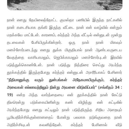
நான் எனது தேயிலைத்தோட்ட குமஸ்தா பணியில் இருந்த நாட்களில்
நான் கடைசியாக தங்கி இருந்த வீட்டை நான் என் வாழ்வில் என்றும்
மறக்கவே மாட்டேன். காரணம், கர்த்தர் அந்த வீட்டில் என்னுடன் மூன்று
தடவைகள் பேசியிருக்கின்றார். ஒரு நாள் நான் மிகவும்
மனச்சோர்படைந்து எனது துக்க மிகுதியால் நான் ஆண்டவருடைய
வேதத்தை வாசியாமலும், ஜெபிக்காமலும் மனச்சோர்புடன் இரவில்
படுத்துக்கொண்டேன். நான் படுத்து நித்திரை செய்து அயர்ந்த
தூக்கத்தில் இருந்தபோது கர்த்தர் என்னுடன் அசரீரீயாகப் பேசினார்
“நீதிமானுக்கு வரும் துன்பங்கள் அநேகமாயிருக்கும், கர்த்தர்
அவைகள் எல்லாவற்றிலும் நின்று அவனை விடுவிப்பார்” (சங்கீதம் 34 :
19)
என்ற அந்த வார்த்தையை என் தூக்கத்தில் நான் கேட்டு
திடீரென்று படுக்கையினின்று கண் விழித்து என் கட்டிலில்
அமர்ந்தபோது எனது கட்டிலும் நான் படுத்திருந்த சிறிய அறையும்
பூமியதிர்ச்சிக்குள்ளானதைப் போன்று பலமாக நடுங்குவதை நான்
அதிர்ச்சியுடன் கவனித்தேன். கர்த்தர் பேசினால் வீடு