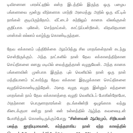
டிவிசனான பாரஸ்ட்ஹில் என்ற இடத்தில் இருந்த ஒரு பழைய
பங்களாவை மூன்று வீடுகளாக மாற்றி அமைத்து அதில் ஒரு வீட்டில்
நாங்கள் குடியிருந்தோம். வீட்டைச் சுற்றிலும் கானக விலங்குகள்
குறிப்பாக புலிகள், செந்நாய்கள், காட்டுப்பன்றிகள், விதவிதமான
மான்கள் எல்லாம் வாழ்ந்து கொண்டிருந்தன.
தேவ எக்காளம் பத்திரிக்கை ஆரம்பித்து சில மாதங்கள்தான் கடந்து
சென்றிருக்கும். அந்த நாட்களில் நான் தேவ எக்காளத்திற்கான
செய்திகளை எனது மடியில் வைத்துத்தான் எழுதுவேன். அந்த கானக
பங்களாவின் முன்பாக இருந்த புல் வெளியில் நான் ஒரு நாள்
மத்தியானம் உட்கார்ந்து தேவ எக்காள இதழுக்கான செய்திகளை
எழுதிக்கொண்டிருந்தேன். அதை எழுத எழுத இன்னும் எத்தனை
மாதங்கள் நாம் தேவ எக்காளத்தை எழுதி வெளியிடப் போகின்றோமோ,
அதற்கான பொருளாதாரங்கள் தடங்கலின்றி ஒழுங்காக வந்து
கிடைக்குமா என்று நான் என் உள்ளத்தில் ஆழ்ந்த கவலையுடன்
யோசித்துக் கொண்டிருக்கும்போது
“சின்னவன் ஆயிரமும், சிறியவன்
பலத்த ஜாதியுமாவான், கர்த்தராகிய நான் ஏற்ற காலத்தில்