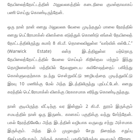
தேயிலைத்தோட்டத்தின் அலுவலகத்தில் கடைநிலை குமஸ்தாவாகப்
பணி செய்து கொண்டிருந்தேன்.
ஒரு நாள் நான் எனது அலுவலக வேலை முடிந்ததும் மாலை நேரத்தில்
எனது பெட்ரோமாக்ஸ் விளக்கை எடுத்துக் கொண்டு எங்கள் தேயிலைத்
தோட்டத்திலிருந்து சுமார் 8 கி.மீ. தொலைவிலுள்ள “வார்விக் எஸ்டேட்”
(Warwick Estate) என்ற இடத்திலுள்ள மற்றொரு
தேயிலைத்தோட்டத்தில் வேலை செய்யும் கிறிஸ்தவ மற்றும் இந்து
தொழிலாளர்கள் மத்தியில் தேவனுடைய சுவிசேஷத்தைப் பகிர்ந்து
கொள்ளுவதற்காக நடந்து சென்றுவிட்டு ஊழியத்தை முடித்துவிட்டு
இரவு 10 மணிக்கு மேல் அந்த இடத்திலிருந்து புறப்பட்டேன். எனது
கரத்தில் பெட்ரோமாக்ஸ் விளக்கு பிரகாசமாக எரிந்து கொண்டிருந்தது.
நான் குடியிருந்த வீட்டிற்கு வர இன்னும் 2 கி.மீ. தூரம் இருக்கும்
சமயத்தில் நான் ஒரு இருண்ட கானகப் பகுதிக்கு வந்து சேர்ந்தேன்.
பகல் நேரத்திலேயே அந்த இடத்தின் வழியாக வருவது சற்று அச்சமாக
இருக்கும். அந்த இடம் முழுவதும் சேறு நிறைந்த சதுப்பு
நிலப்பகுதியாகும். அந்தக் கானகப் பகுதியிலிருந்து ஓடிவரும் நீரோடை