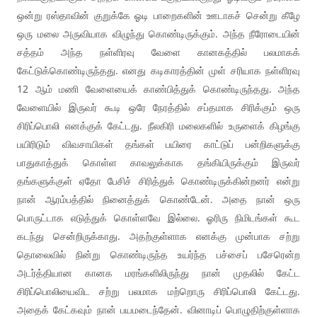
ஒன்று ரஸ்தாவின் குறுக்கே ஓடி பாறைகளின் ஊடாகச் சென்று கீழே
ஒரு மலை அருவியாக விழுந்து கொண்டிருக்கும். அந்த நீரோடையின்
சத்தம் அந்த நள்ளிரவு வேளை கானகத்தில் பலமாகக்
கேட்டுக்கொண்டிருந்தது. எனது கடிகாரத்தின் முள் சரியாக நள்ளிரவு
12 ஆம் மணி வேளையைக் காண்பித்துக் கொண்டிருந்தது. அந்த
வேளையில் இருவர் கூடி ஒரே நேரத்தில் சப்தமாக சிரிக்கும் ஒரு
சிரிப்பொலி எனக்குக் கேட்டது. நீலகிரி மலைகளில் உருளைக் கிழங்கு
பயிரிடும் விவசாயிகள் தங்கள் பயிரை காட்டுப் பன்றிகளுக்கு
பாதுகாத்துக் கொள்ள காவலுக்காக தங்கியிருக்கும் இருவர்
தங்களுக்குள் ஏதோ பேசிச் சிரித்துக் கொண்டிருக்கின்றனர் என்று
நான் ஆரம்பத்தில் நினைத்துக் கொண்டேன். அதை நான் ஒரு
பொருட்டாக எடுத்துக் கொள்ளவே இல்லை. ஓரிரு நிமிடங்கள் கூட
கடந்து சென்றிருக்காது. அதற்குள்ளாக எனக்கு முன்பாக சற்று
தொலைவில் நின்று கொண்டிருந்த உயர்ந்த பச்சைப் பசேரென்ற
அடர்த்தியான கானக மரங்களிலிருந்து நான் முதலில் கேட்ட
சிரிப்பொலியைவிட சற்று பலமாக மற்றொரு சிரிப்பொலி கேட்டது.
அதைக் கேட்கவும் நான் பயமடைந்தேன். வினாடிப் பொழுதிற்குள்ளாக