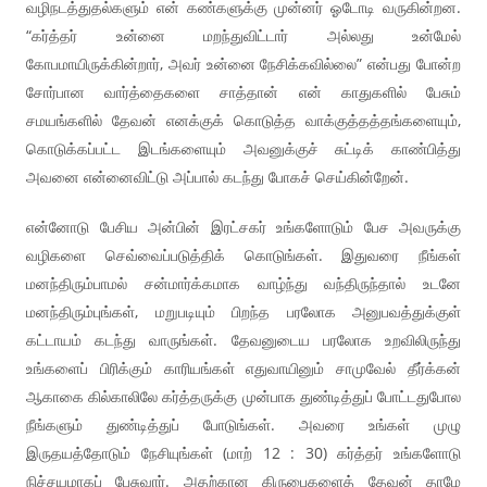
வழிநடத்துதல்களும் என் கண்களுக்கு முன்னர் ஓடோடி வருகின்றன.
“கர்த்தர் உன்னை மறந்துவிட்டார் அல்லது உன்மேல்
கோபமாயிருக்கின்றார், அவர் உன்னை நேசிக்கவில்லை” என்பது போன்ற
சோர்பான வார்த்தைகளை சாத்தான் என் காதுகளில் பேசும்
சமயங்களில் தேவன் எனக்குக் கொடுத்த வாக்குத்தத்தங்களையும்,
கொடுக்கப்பட்ட இடங்களையும் அவனுக்குச் சுட்டிக் காண்பித்து
அவனை என்னைவிட்டு அப்பால் கடந்து போகச் செய்கின்றேன்.
என்னோடு பேசிய அன்பின் இரட்சகர் உங்களோடும் பேச அவருக்கு
வழிகளை செவ்வைப்படுத்திக் கொடுங்கள். இதுவரை நீங்கள்
மனந்திரும்பாமல் சன்மார்க்கமாக வாழ்ந்து வந்திருந்தால் உடனே
மனந்திரும்புங்கள், மறுபடியும் பிறந்த பரலோக அனுபவத்துக்குள்
கட்டாயம் கடந்து வாருங்கள். தேவனுடைய பரலோக உறவிலிருந்து
உங்களைப் பிரிக்கும் காரியங்கள் எதுவாயினும் சாமுவேல் தீர்க்கன்
ஆகாகை கில்காலிலே கர்த்தருக்கு முன்பாக துண்டித்துப் போட்டதுபோல
நீங்களும் துண்டித்துப் போடுங்கள். அவரை உங்கள் முழு
இருதயத்தோடும் நேசியுங்கள் (மாற் 12 : 30) கர்த்தர் உங்களோடு
நிச்சயமாகப் பேசுவார். அதற்கான கிருபைகளைத் தேவன் தாமே