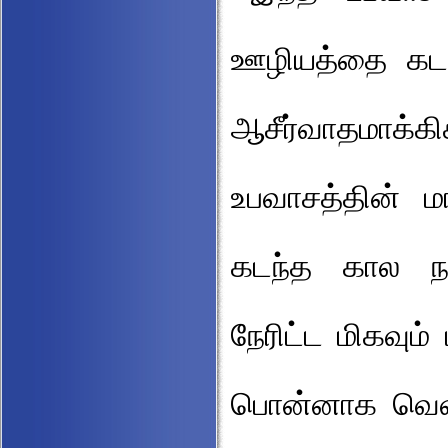
ஊழியத்தை கட
ஆசீர்வாதமாக்க
உபவாசத்தின் ம
கடந்த கால நா
நேரிட்ட மிகவும
பொன்னாக வெளி