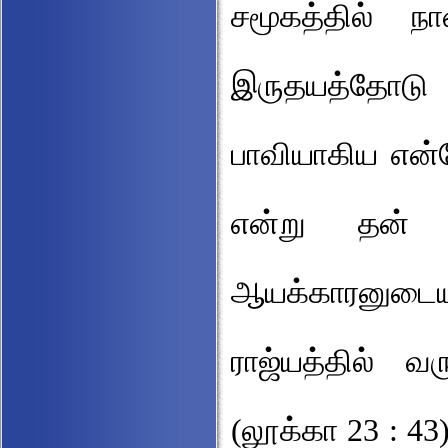
சமூகத்தில் 
இருதயத்தோடு ஆ
பாவியாகிய என்ம
என்று தன் ம
ஆயக்காரனுடைய 
ராஜ்யத்தில் 
(லூக்கா 23 : 4