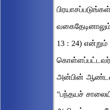
பிரயாசப்படு
வகைதேடினாலும்
13 : 24) என்றும
கொள்ளப்பட்டவர
அன்பின் ஆண்டவர
"பந்தயச் சாலையி