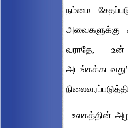
நம்மை சேதப்பட
அவைகளுக்கு கட
வராதே, உன
அடங்கக்கட
நிலைவரப்படுத்திய
உலகத்தின் அ