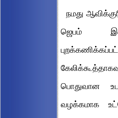
நமது ஆவிக்கு
ஜெபம் இன
புறக்கணிக்கப
கேலிக்கூத்தாக
பொதுவான உபவ
வழக்கமாக உட்