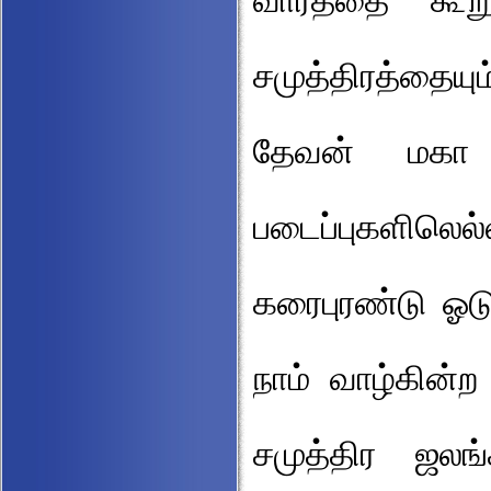
வார்த்தை கூறு
சமுத்திரத்தை
தேவன் மகா
படைப்புகளிலெ
கரைபுரண்டு ஓடு
நாம் வாழ்கின்ற
சமுத்திர ஜலங்