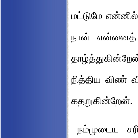
மட்டுமே என்னி
நான் என்னைத் 
தாழ்த்துகின்றேன
நித்திய விண் வ
கதறுகின்றேன்.
நம்முடைய சரீர