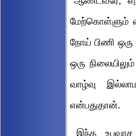
"ஆண்டவரே, எந்
மேற்கொள்ளும் 
நோய் பிணி ஒரு
ஒரு நிலையிலும்
வாழ்வு இல்லா
என்பதுதான்.
இந்த உபவாச