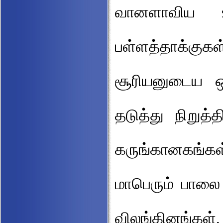
வானளாவிய உ
பள்ளத்தாக்குகள
சூரியனுடைய ஒ
தடுத்து நிறுத்
கருங்கானகங்கள
மாபெரும் பாலை
விலங்கினங்க