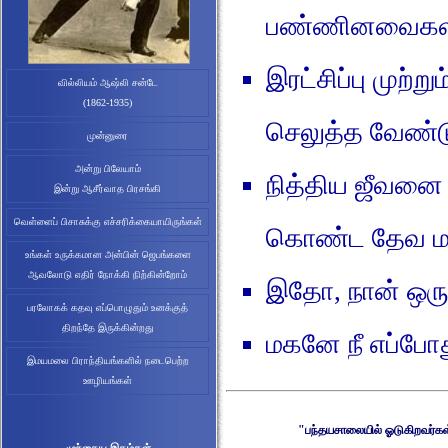
பண்ணினவைகள
இரட்சிப்பு முற்
செலுத்த வேண்டு
நித்திய ஜீவனை 
கொண்ட தேவ ம
இதோ, நான் ஒரு
மகனே நீ எப்போத
"பந்தயசாலையில் ஓடுகிறவர்கள்