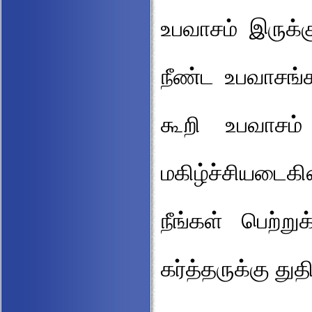
உபவாசம் இருக்
நீண்ட உபவாசங்
கூறி உபவாசம் இ
மகிழ்ச்சியடை
நீங்கள் பெற்ற
கர்த்தருக்கு து