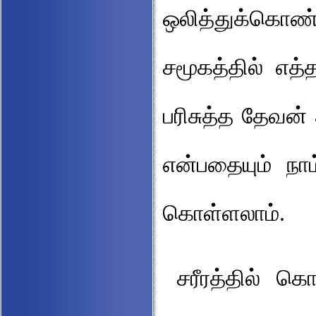
ஒலித்துக்கொண்
சமூகத்தில் எத்
பரிசுத்த தேவன
என்பதையும் நா
கொள்ளலாம்.
சரீரத்தில் க