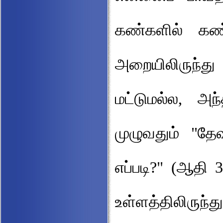
கண்களில் கண
அறையிலிருந்
மட்டுமல்ல, அந
முழுவதும் "தே
எப்படி?" (ஆதி 
உள்ளத்திலிருந்