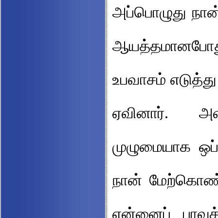
அப்பொழுது நான
ஆயத்தமானபோத
உபவாசம் எடுத்த
ஏவினார். அ
முழுமையாக ஒப்
நான் மேற்கொண
என்னைப் பாவத