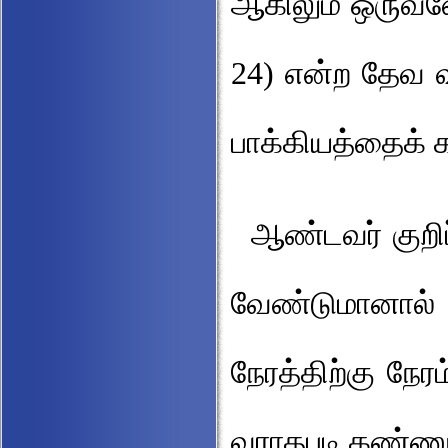
ஆகிலும் ஒருவனே
24) என்ற தேவ வ
பாக்கியத்தைக்
ஆண்டவர் குறிப்
வேண்டுமானால்
நேரத்திற்கு நேர
வராதபடி கண்ணும