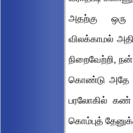
அதற்கு ஒரு 
விலக்காமல் அத
நிறைவேற்றி, நன
கொண்டு அதே ச
பரலோகில் கண் 
கொம்புத் தேனுக