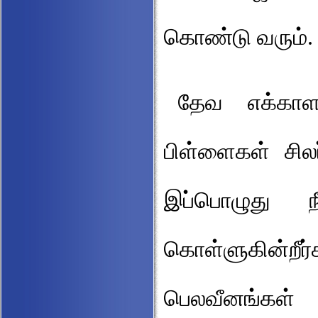
கொண்டு வரும்.
தேவ எக்காள
பிள்ளைகள் சி
இப்பொழுது 
கொள்ளுகின்றீ
பெலவீனங்கள் ம