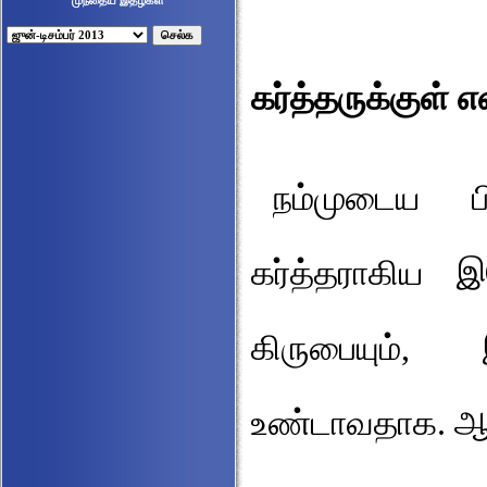
கர்த்தருக்குள்
நம்முடைய ப
கர்த்தராகிய இய
கிருபையும்,
உண்டாவதாக. ஆ