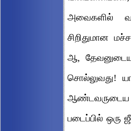
அவைகளில் வா
சிறிதுமான மச்ச
ஆ, தேவனுடைய
சொல்லுவது! 
ஆண்டவருடைய எ
படைப்பில் ஒரு 