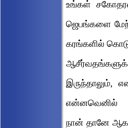
உங்கள் சகோதர
ஜெபங்களை மேற்
கரங்களில் கொடு
ஆசீர்வதங்களுக
இருந்தாலும், 
என்னவெனில் "ம
நான் தானே ஆகா