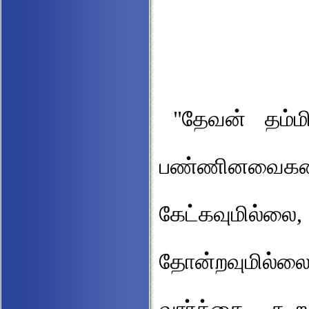
"தேவன் தம்மி
பண்ணினவைக
கேட்கவுமில்ல
தோன்றவுமில்லை