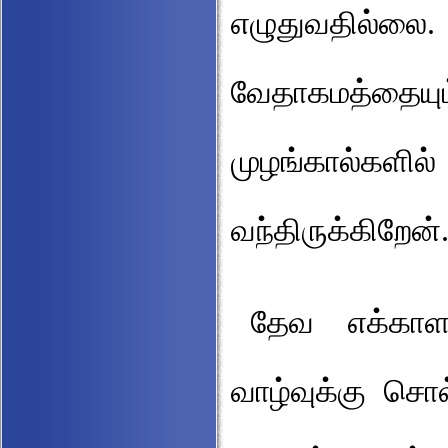
எழுதுவதில்லை
வேதாகமத்தை
முழங்கால்கள
வந்திருக்கிறேன
தேவ எக்காளம
வாழ்வுக்கு 