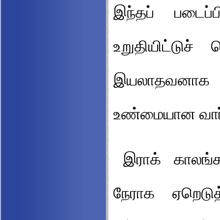
இந்தப் படைப்
உறுதியிட்டுச
இயலாதவனாக இ
உண்மையான வார
இராக் காலங்
நேராக ஏறெடுத