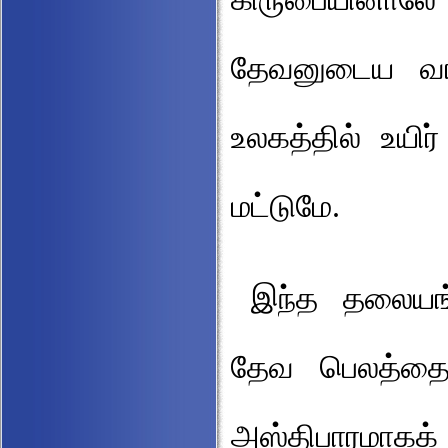
தேவனுடைய வார
உலகத்தில் உயிர
மட்டுமே.
இந்த தலையங
தேவ பெலத்தைய
அஸ்திபாரமாகக்