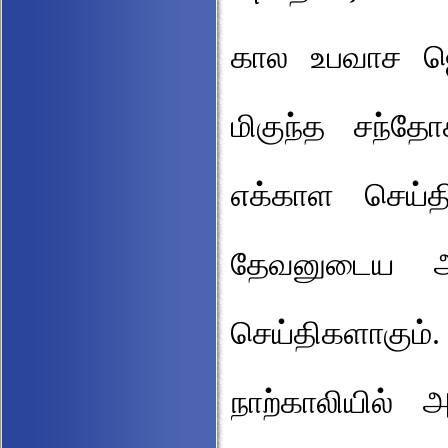
கால உபவாச ஜெப
மிகுந்த சந்
எக்காள செய்த
தேவனுடைய ஆல
செய்திகளாகும்
நாற்காலியில் 