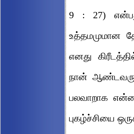
9 : 27) என்ப
உத்தமமுமான தே
எனது கிரீடத்தி
நான் ஆண்டவருட
பலவாறாக என்னை
புகழ்ச்சியை ஒர