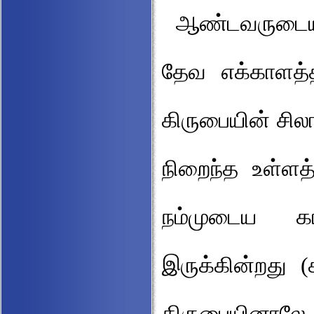
ஆண்டவருடைய
தேவ எக்காளத்
கிருபையின் சில
நிறைந்த உள்ளத்
நம்முடைய கா
இருக்கின்றது 
கிருபையினாலே 