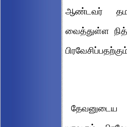
ஆண்டவர் தம
வைத்துள்ள நித்
பிரவேசிப்பதற்க
தேவனுடைய ப