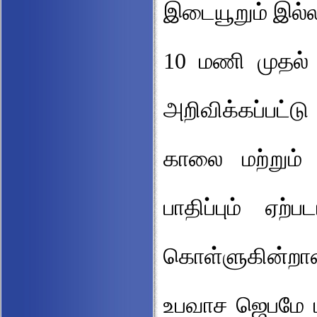
இடையூறும் இல்ல
10 மணி முதல் 
அறிவிக்கப்பட்
காலை மற்றும்
பாதிப்பும் ஏற்
கொள்ளுகின்றான்
உபவாச ஜெபமே ம